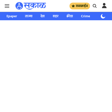
सबस्क्राईब
Epaper
ताज्या
देश
शहर
क्रीडा
Crime
साप्ताहिक