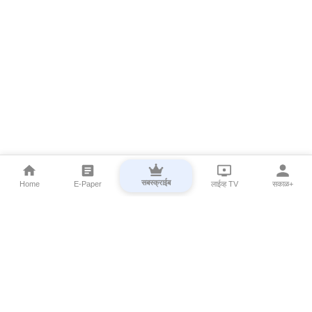
सबस्क्राईब
Home
E-Paper
लाईव्ह TV
सकाळ+