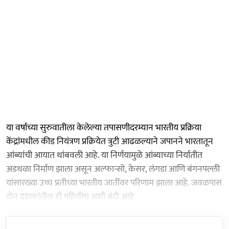
या वर्षाच्या सुरुवातीला केलेल्या तपासणीदरम्यान भारतीय प्रक्रिया
केंद्रांमधील कीड नियंत्रण प्रक्रियेत त्रुटी आढळल्याने जपानने भारतातून
आंब्यांची आयात थांबवली आहे. या निर्णयामुळे आंब्याच्या निर्यातीत
अडथळा निर्माण झाला असून अल्फान्सो, केसर, लंगडा आणि बंगनपल्ली
यांसारख्या उच्च प्रतीच्या भारतीय जातींवर परिणाम झाला आहे. जवळपास
दोन दशकांतील ही पहिलीच अशी बंदी आहे.