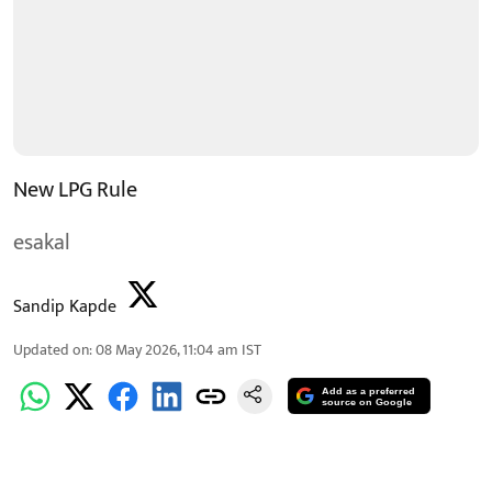
New LPG Rule
esakal
Sandip Kapde
Updated on
:
08 May 2026, 11:04 am
IST
Add as a preferred
source on Google