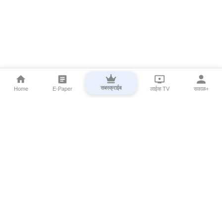
सबस्क्राईब
Home
E-Paper
लाईव्ह TV
सकाळ+
⌄
Marathi News
⌄
About Esakal