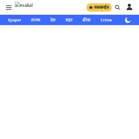
सबस्क्राईब
Epaper
ताज्या
देश
शहर
क्रीडा
Crime
साप्ताहिक