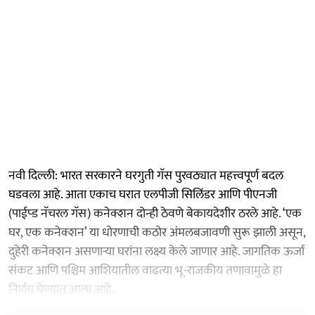
नवी दिल्ली: भारत सरकारने घरगुती गॅस पुरवठ्यात महत्त्वपूर्ण बदल
घडवला आहे. आता एकाच घरात एलपीजी सिलिंडर आणि पीएनजी
(पाईप्ड नॅचरल गॅस) कनेक्शन दोन्ही ठेवणे बेकायदेशीर ठरले आहे. ‘एक
घर, एक कनेक्शन’ या धोरणाची कठोर अंमलबजावणी सुरू झाली असून,
दुहेरी कनेक्शन असणाऱ्या घरांना लक्ष्य केले जाणार आहे. जागतिक ऊर्जा
संकट आणि पश्चिम आशियातील वाढत्या भू-राजकीय तणावामुळे हा
निर्णय घेण्यात आला आहे.