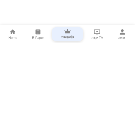
सबस्क्राईब
Home
E-Paper
लाईव्ह TV
सकाळ+
⌄
Marathi News
⌄
About Esakal
⌄
Digital Products