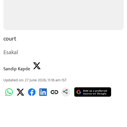
court
Esakal
Sandip Kapde
Updated on
:
27 June 2026, 11:16 am
IST
Add as a preferred
source on Google