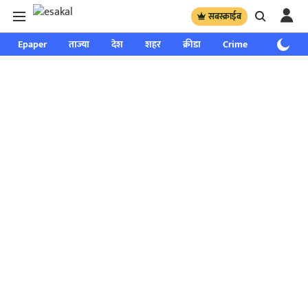
सबस्क्राईब
Epaper
ताज्या
देश
शहर
क्रीडा
Crime
साप्ताहिक