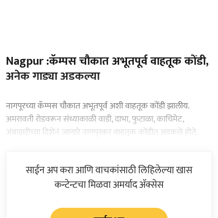
Nagpur :कॅम्पस चौकात अभूतपूर्व वाहतूक कोंडी,
अनेक गाड्या अडकल्या
नागपूरच्या कॅम्पस चौकात अभूतपूर्व अशी वाहतूक कोंडी झालीय.
अमरावती रोडवरून संध्याकाळी वाडी, दाभा, फुटाळा, काचिमेट,
अंबाझरीच्या दिशेनं जाणारे नागपूरकर वाहतूक कोंडीत अडकले होते.
साईन अप करा आणि वाचकांसाठी लिहिलेल्या खास
कन्टेन्टचा मिळवा अमर्याद ॲक्सेस