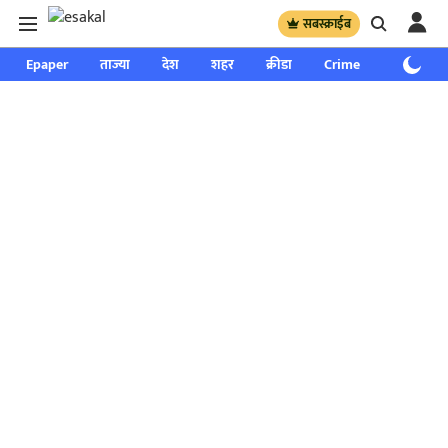
सबस्क्राईब
Epaper
ताज्या
देश
शहर
क्रीडा
Crime
साप्ताहिक