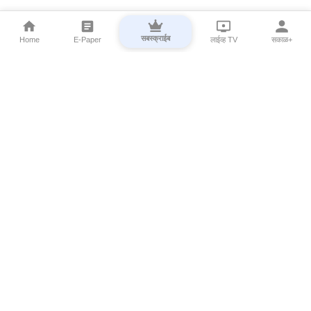
सबस्क्राईब
Home
E-Paper
लाईव्ह TV
सकाळ+
⌄
Marathi News
⌄
About Esakal
⌄
Digital Products
⌄
Sakal Programs
⌄
Print Products