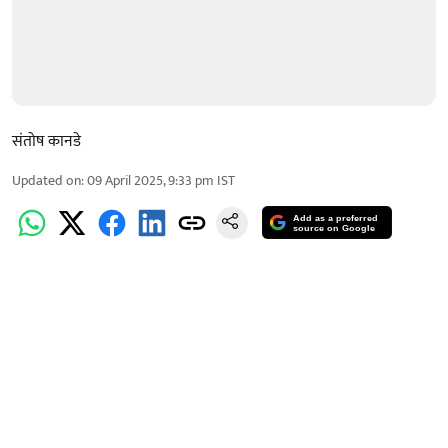
संतोष कानडे
Updated on
:
09 April 2025, 9:33 pm
IST
Add as a preferred
source on Google