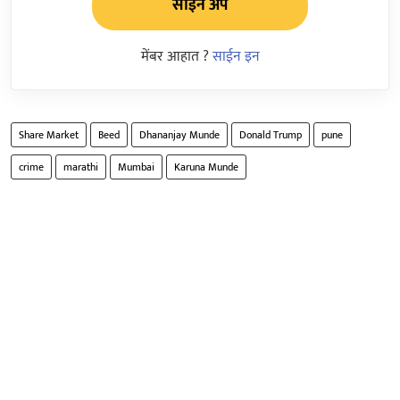
साईन अप
मेंबर आहात ?
साईन इन
Share Market
Beed
Dhananjay Munde
Donald Trump
pune
crime
marathi
Mumbai
Karuna Munde