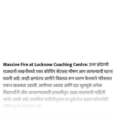
Massive Fire at Lucknow Coaching Centre:
उत्तर प्रदेशची
राजधानी लखनौमध्ये एका कोचिंग सेंटरला भीषण आग लागल्याची घटना
घडली आहे. काही क्षणांतच आगीने विक्राळ रूप धारण केल्याने परिसरात
एकच खळबळ उडाली. आगीच्या ज्वाळा आणि दाट धुरामुळे अनेक
विद्यार्थ्यांनी जीव वाचवण्यासाठी इमारतीतून उड्या मारल्याची माहिती
समोर आली आहे. प्राथमिक माहितीनुसार या दुर्घटनेत अद्याप कोणतीही
जीवितहानी झालेली नाही.