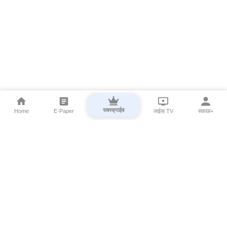
सबस्क्राईब
Home
E-Paper
लाईव्ह TV
सकाळ+
⌄
Marathi News