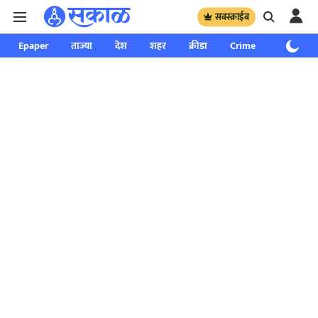
सबस्क्राईब
Epaper
ताज्या
देश
शहर
क्रीडा
Crime
साप्ताहिक