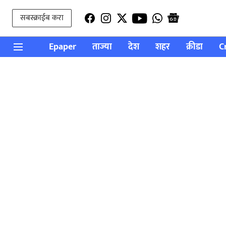
सबस्क्राईब करा
Epaper
ताज्या
देश
शहर
क्रीडा
C