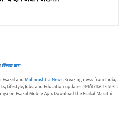
ठी
क्लिक करा
.
n Esakal and
Maharashtra News
. Breaking news from India,
, Lifestyle, Jobs, and Education updates, मराठी ताज्या बातम्या,
aja batmya on Esakal Mobile App. Download the Esakal Marathi