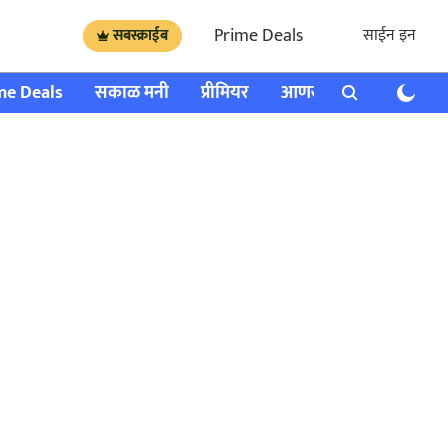
Prime Deals
साईन इन
सबस्क्राईब
me Deals
सकाळ मनी
प्रीमियर
आणखी
राशी भविष्य