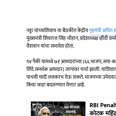
नड्डा यांच्याशिवाय या बैठकीत केंद्रीय
गृहमंत्री अमित 
मुख्यमंत्री शिवराज सिंह चौहान, प्रदेशाध्यक्ष व्हीडी शर्मा, 
वैशवान यांचा समावेश होता.
९४ पैकी यामध्ये ७१ आमदारांच्या (६६ भाजप, सपा-बस
शिंदे समर्थक आमदार) जागांवर चर्चा झाली. याशिवाय
पाचवी यादी लवकरच येऊ शकते. भाजपच्या उमेदवारा
किंवा जाहा बदलण्यात येणार आहे.
RBI Penalt
कोटक महिंद्