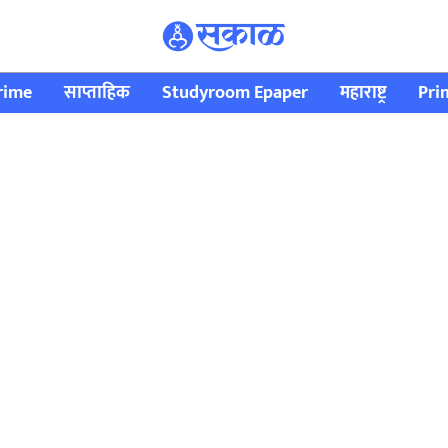
rime
साप्ताहिक
Studyroom Epaper
महाराष्ट्र
Pri