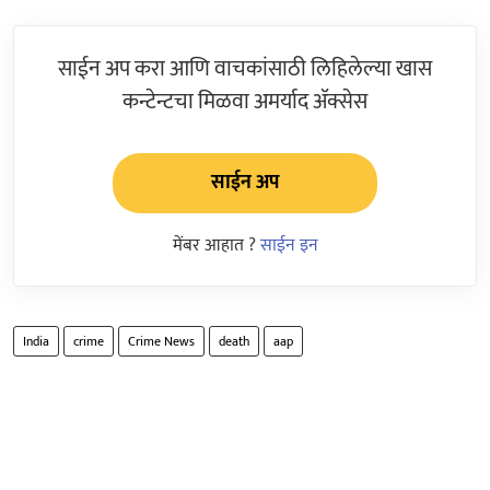
साईन अप करा आणि वाचकांसाठी लिहिलेल्या खास
कन्टेन्टचा मिळवा अमर्याद ॲक्सेस
साईन अप
मेंबर आहात ?
साईन इन
India
crime
Crime News
death
aap