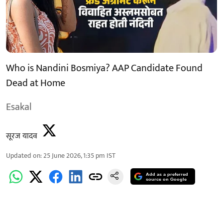
Who is Nandini Bosmiya? AAP Candidate Found
Dead at Home
Esakal
सूरज यादव
Updated on
:
25 June 2026, 1:35 pm
IST
Add as a preferred
source on Google