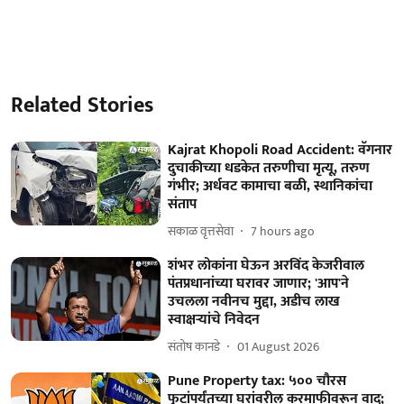
Related Stories
Kajrat Khopoli Road Accident: वॅगनार
दुचाकीच्या धडकेत तरुणीचा मृत्यू, तरुण
गंभीर; अर्धवट कामाचा बळी, स्थानिकांचा
संताप
सकाळ वृत्तसेवा
7 hours ago
शंभर लोकांना घेऊन अरविंद केजरीवाल
पंतप्रधानांच्या घरावर जाणार; 'आप'ने
उचलला नवीनच मुद्दा, अडीच लाख
स्वाक्षऱ्यांचे निवेदन
संतोष कानडे
01 August 2026
Pune Property tax: ५०० चौरस
फुटांपर्यंतच्या घरांवरील करमाफीवरून वाद;