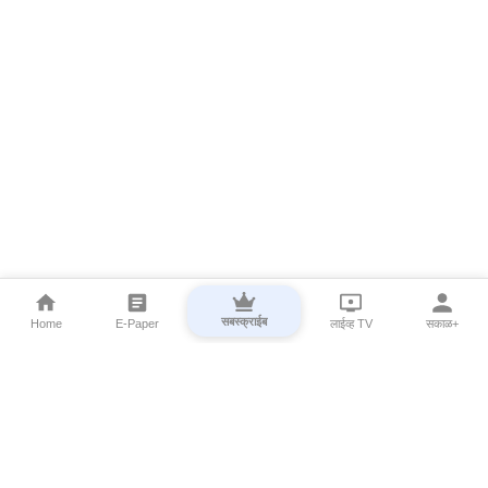
सबस्क्राईब
Home
E-Paper
लाईव्ह TV
सकाळ+