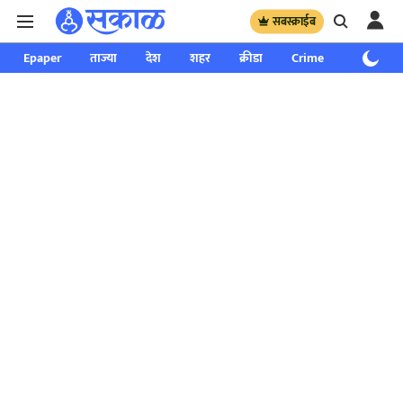
सबस्क्राईब
Epaper
ताज्या
देश
शहर
क्रीडा
Crime
साप्ताहिक