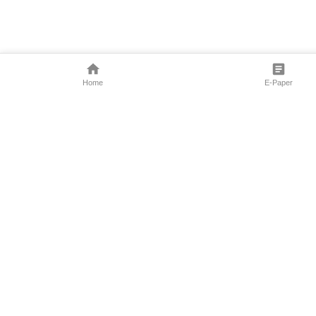
Home
E-Paper
Follow Us
Marathi News
Maharashtra N