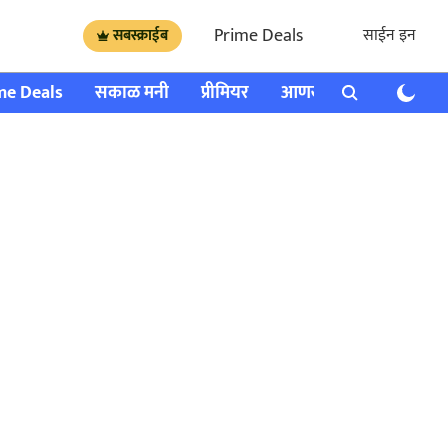
Prime Deals
साईन इन
सबस्क्राईब
me Deals
सकाळ मनी
प्रीमियर
आणखी
राशी भविष्य