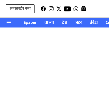
सबस्क्राईब करा
Epaper
ताज्या
देश
शहर
क्रीडा
C