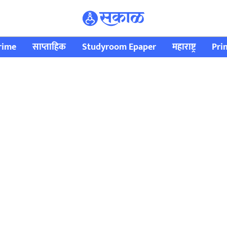
rime
साप्ताहिक
Studyroom Epaper
महाराष्ट्र
Pri