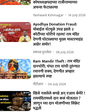
कोषाध्यक्षपदाच्या राजीनाम्याच्या
अफवा फेटाळल्या
Yashwant Kshirsagar
14 July 2026
Ayodhya Donation Fraud:
मोबाईल चॅटमुळे उघड झाले २
कोटींच्या चोरीचे रहस्य! राम मंदिर
देणगी घोटाळ्याचा मुख्य मास्टरमाइंड
अखेर समोर!
सकाळ वृत्तसेवा
06 July 2026
Ram Mandir Theft : राम मंदिर
दानचोरी; चंपत राय यांची तुरुंगात
रवानगी शक्य, देणगीत अपहार
झाल्याचे स्पष्ट
पीटीआय
04 July 2026
खिसे नसलेले कपडे अन् एआय कॅमेरे !
राममंदिरामध्ये दान कसं मोजतात ?
जाणून घ्या दान मोजणीच्या सिक्रेट
पद्धती