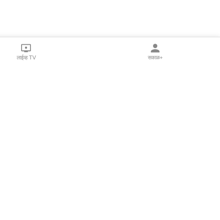
लाईव्ह TV
सकाळ+
l Programs
Print Products
Sakal Saptahik