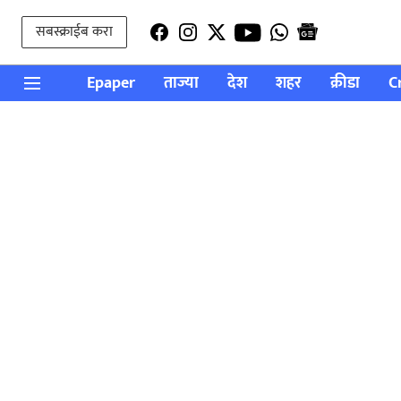
सबस्क्राईब करा
Epaper
ताज्या
देश
शहर
क्रीडा
C