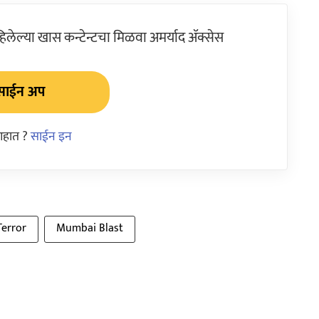
ेल्या खास कन्टेन्टचा मिळवा अमर्याद ॲक्सेस
साईन अप
आहात ?
साईन इन
Terror
Mumbai Blast