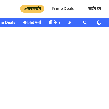
Prime Deals
साईन इन
सबस्क्राईब
me Deals
सकाळ मनी
प्रीमियर
आणखी
राशी भविष्य