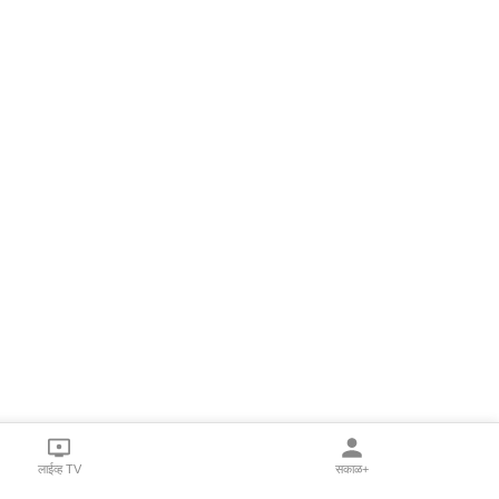
लाईव्ह TV
सकाळ+