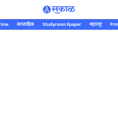
rime
साप्ताहिक
Studyroom Epaper
महाराष्ट्र
Pri