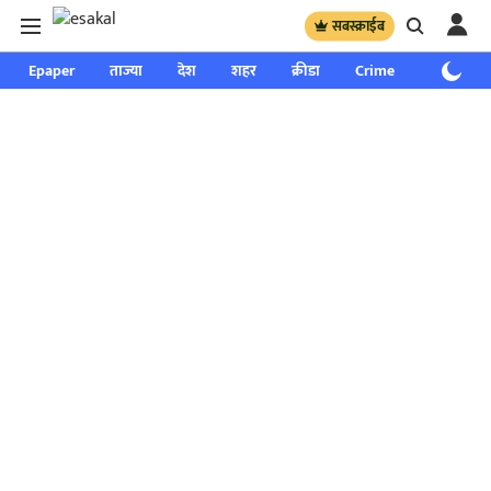
सबस्क्राईब
Epaper
ताज्या
देश
शहर
क्रीडा
Crime
साप्ताहिक