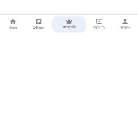
सबस्क्राईब
Home
E-Paper
लाईव्ह TV
सकाळ+
⌄
Marathi News
⌄
About Esakal
⌄
Digital Products
⌄
Sakal Programs