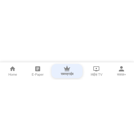
सबस्क्राईब
Home
E-Paper
लाईव्ह TV
सकाळ+
⌄
Marathi News