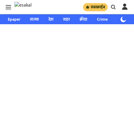
सबस्क्राईब
Epaper
ताज्या
देश
शहर
क्रीडा
Crime
साप्ताहिक