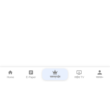
सबस्क्राईब
Home
E-Paper
लाईव्ह TV
सकाळ+