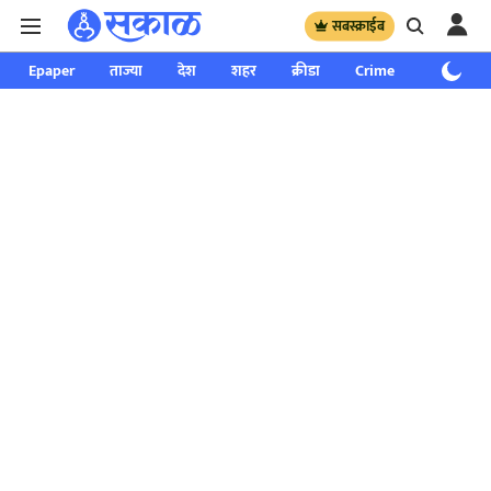
सबस्क्राईब
Epaper
ताज्या
देश
शहर
क्रीडा
Crime
साप्ताहिक