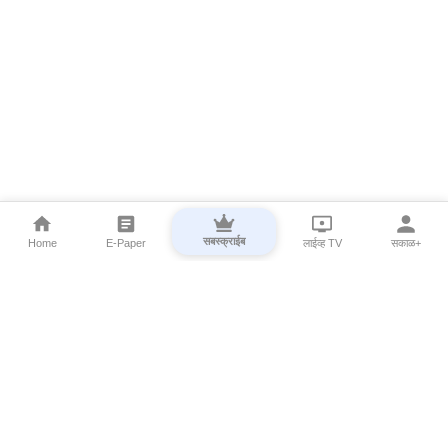
सबस्क्राईब
Home
E-Paper
लाईव्ह TV
सकाळ+