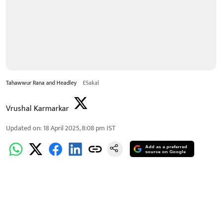
Tahawwur Rana and Headley
ESakal
Vrushal Karmarkar
Updated on
:
18 April 2025, 8:08 pm
IST
Add as a preferred
source on Google