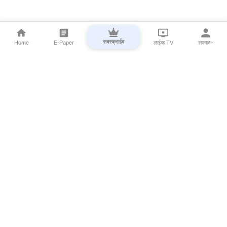
सबस्क्राईब
Home
E-Paper
लाईव्ह TV
सकाळ+
⌄
Marathi News
⌄
About Esakal
⌄
Digital Products
⌄
Sakal Programs