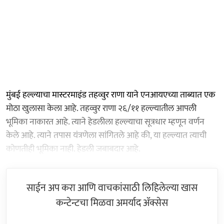
मुंबई हल्ल्याचा मास्टरमाइंड तहव्वुर राणा याने एनआयएच्या ताब्यात एक
मोठा खुलासा केला आहे. तहव्वुर राणा २६/११ हल्ल्यातील आपली
भूमिका नाकारत आहे. त्याने हेडलीला हल्ल्याचा सूत्रधार म्हणून वर्णन
केले आहे. त्याने तपास यंत्रणेला सांगितले आहे की, या हल्ल्यात त्याची
कोणतीही भूमिका नाही. हेडली जबाबदार आहे.
साईन अप करा आणि वाचकांसाठी लिहिलेल्या खास
कन्टेन्टचा मिळवा अमर्याद ॲक्सेस