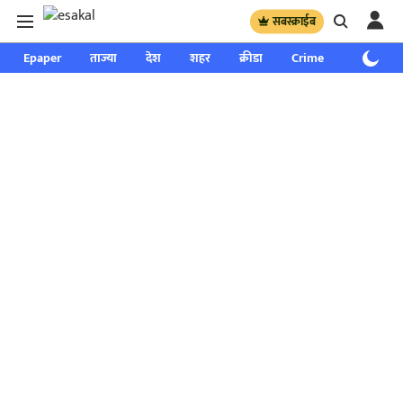
सबस्क्राईब
Epaper
ताज्या
देश
शहर
क्रीडा
Crime
साप्ताहिक