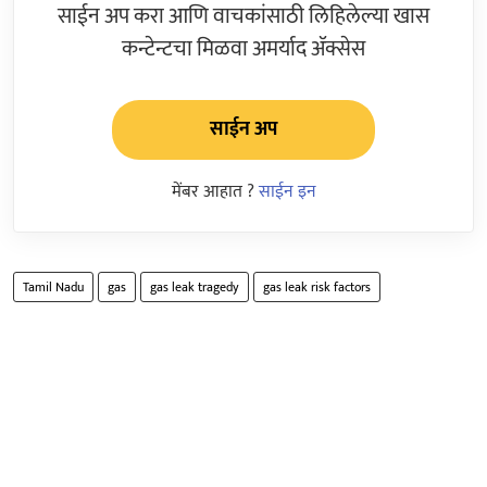
साईन अप करा आणि वाचकांसाठी लिहिलेल्या खास
कन्टेन्टचा मिळवा अमर्याद ॲक्सेस
साईन अप
मेंबर आहात ?
साईन इन
Tamil Nadu
gas
gas leak tragedy
gas leak risk factors