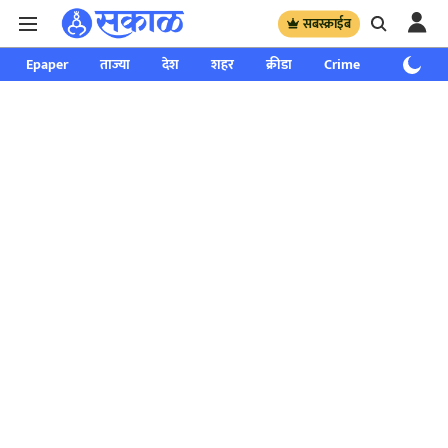
सबस्क्राईब
Epaper
ताज्या
देश
शहर
क्रीडा
Crime
साप्ताहिक