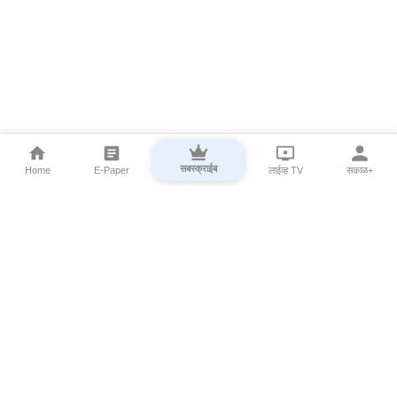
सबस्क्राईब
Home
E-Paper
लाईव्ह TV
सकाळ+
⌄
Marathi News