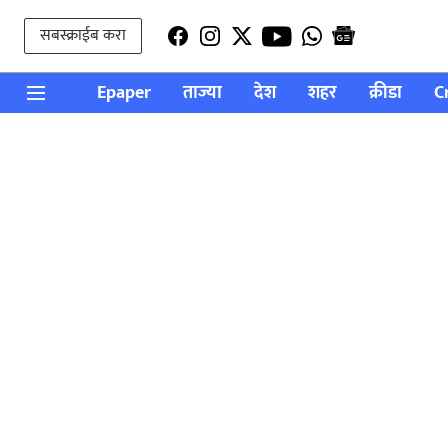
सबस्क्राईब करा
Epaper
ताज्या
देश
शहर
क्रीडा
C