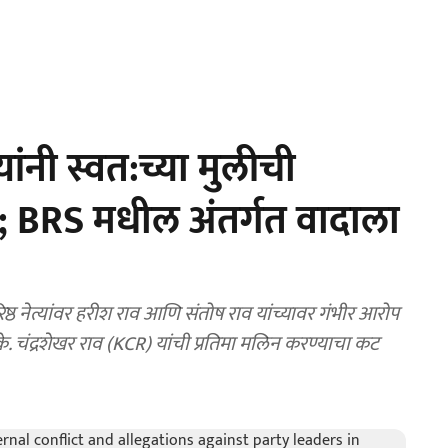
नी स्वत:च्या मुलीची
टी; BRS मधील अंतर्गत वादाला
िष्ठ नेत्यांवर हरीश राव आणि संतोष राव यांच्यावर गंभीर आरोप
ख के. चंद्रशेखर राव (KCR) यांची प्रतिमा मलिन करण्याचा कट