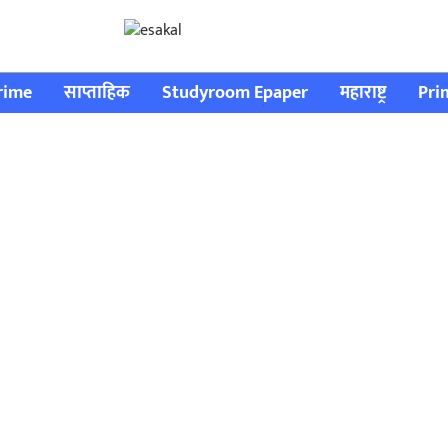
rime
साप्ताहिक
Studyroom Epaper
महाराष्ट्र
Pri