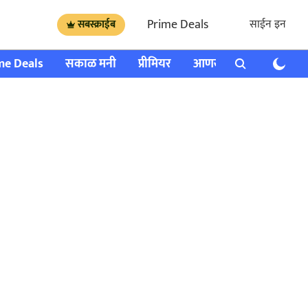
Prime Deals
साईन इन
सबस्क्राईब
me Deals
सकाळ मनी
प्रीमियर
आणखी
राशी भविष्य