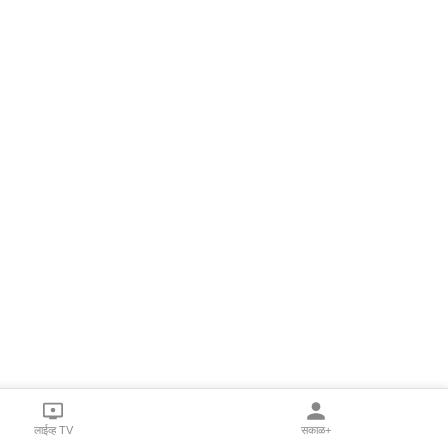
लाईव्ह TV
सकाळ+