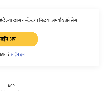
ेल्या खास कन्टेन्टचा मिळवा अमर्याद ॲक्सेस
साईन अप
आहात ?
साईन इन
KCR