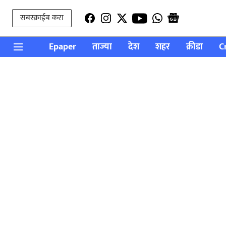
सबस्क्राईब करा
Epaper
ताज्या
देश
शहर
क्रीडा
C