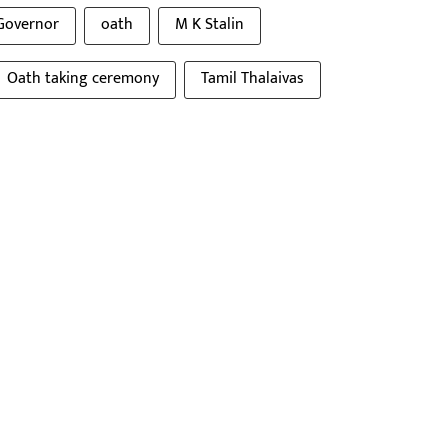
Governor
oath
M K Stalin
Oath taking ceremony
Tamil Thalaivas