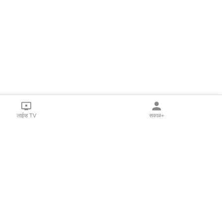
लाईव्ह TV
सकाळ+