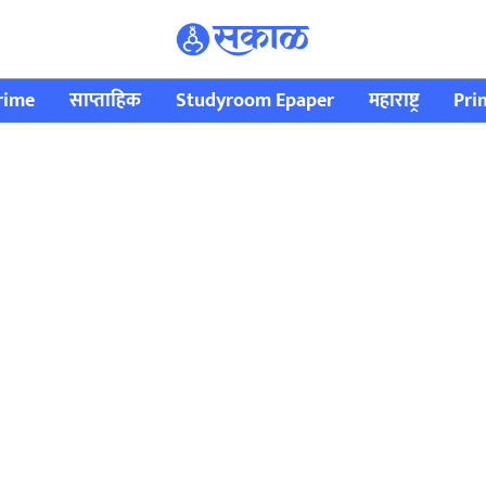
rime
साप्ताहिक
Studyroom Epaper
महाराष्ट्र
Pri