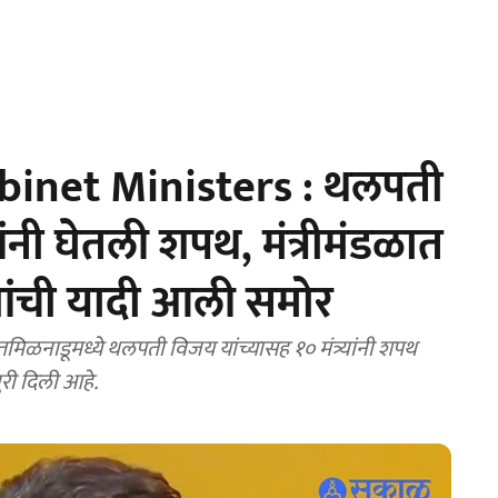
binet Ministers : थलपती
नी घेतली शपथ, मंत्रीमंडळात
र्यांची यादी आली समोर
ळनाडूमध्ये थलपती विजय यांच्यासह १० मंत्र्यांनी शपथ
ुरी दिली आहे.