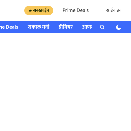
Prime Deals
साईन इन
सबस्क्राईब
me Deals
सकाळ मनी
प्रीमियर
आणखी
राशी भविष्य