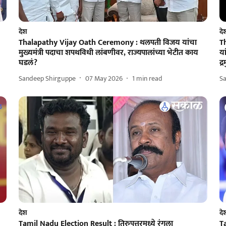
देश
दे
Thalapathy Vijay Oath Ceremony : थलपती विजय यांचा
T
मुख्यमंत्री पदाचा शपथविधी लांबणीवर, राज्यपालांच्या भेटीत काय
या
घडलं?
द्
Sandeep Shirguppe
07 May 2026
1
min read
S
देश
दे
Tamil Nadu Election Result : तिरुपत्तूरमध्ये रंगला
T