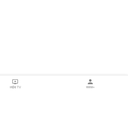
लाईव्ह TV
सकाळ+