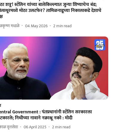
ठा शत्रू'! स्टॅलिन यांच्या बालेकिल्ल्यात जुन्या शिष्याचेच बंड;
लाथूरमध्ये मोठा उलटफेर? तामिळनाडूच्या निकालाकडे देशाचे
्ष
ळकृष्ण मधाळे
04 May 2026
2
min read
श
entral Government : पंतप्रधानांनी स्टॅलिन सरकारला
कारले; निधीच्या नावाने नक्राश्रू नको : मोदी
ाळ वृत्तसेवा
06 April 2025
2
min read