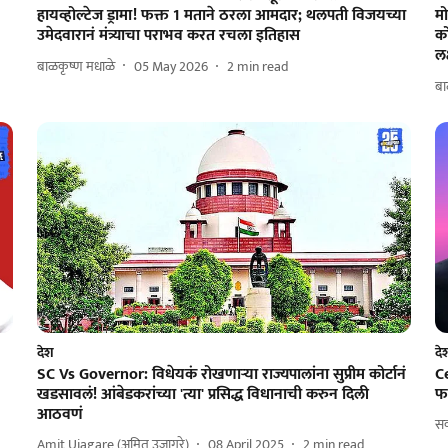
हायव्होल्टेज ड्रामा! फक्त 1 मताने ठरला आमदार; थलपती विजयच्या
मो
उमेदवारानं मंत्र्याचा पराभव करत रचला इतिहास
को
लक
बाळकृष्ण मधाळे
05 May 2026
2
min read
बा
देश
दे
SC Vs Governor: विधेयकं रोखणाऱ्या राज्यपालांना सुप्रीम कोर्टानं
C
खडसावलं! आंबेडकरांच्या 'त्या' प्रसिद्ध विधानाची करुन दिली
फट
आठवणं
सक
Amit Ujagare (अमित उजागरे)
08 April 2025
2
min read