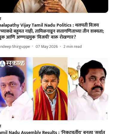
श
halapathy Vijay Tamil Nadu Politics : थलपती विजय
ंच्याकडे बहुमत नाही, तामिळनाडून सत्तागणिताच्या तीन शक्यता;
रमुक आणि अण्णाद्रमुक 'विजयी' वारू रोखणार?
andeep Shirguppe
07 May 2026
2
min read
श
amil Nadu Assembly Results : 'निकटवर्तीय' बनला 'सर्वात