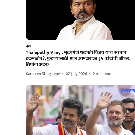
देश
Thalapathy Vijay : मुख्यमंत्री थलपती विजय यांचे सरकार
डळमळीत?, फुटण्यासाठी एका आमदाराला ३५ कोटींची ऑफर,
तिघांना अटक
Sandeep Shirguppe
02 July 2026
2
min read