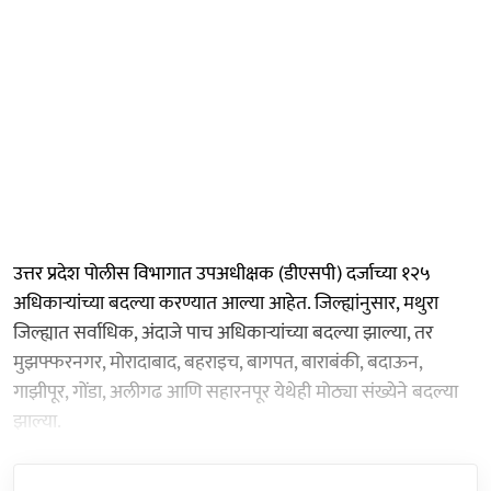
उत्तर प्रदेश पोलीस विभागात उपअधीक्षक (डीएसपी) दर्जाच्या १२५
अधिकाऱ्यांच्या बदल्या करण्यात आल्या आहेत. जिल्ह्यांनुसार, मथुरा
जिल्ह्यात सर्वाधिक, अंदाजे पाच अधिकाऱ्यांच्या बदल्या झाल्या, तर
मुझफ्फरनगर, मोरादाबाद, बहराइच, बागपत, बाराबंकी, बदाऊन,
गाझीपूर, गोंडा, अलीगढ आणि सहारनपूर येथेही मोठ्या संख्येने बदल्या
झाल्या.