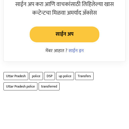
साईन अप करा आणि वाचकांसाठी लिहिलेल्या खास
कन्टेन्टचा मिळवा अमर्याद ॲक्सेस
साईन अप
मेंबर आहात ?
साईन इन
Uttar Pradesh
police
DSP
up police
Transfers
Uttar Pradesh police
transferred