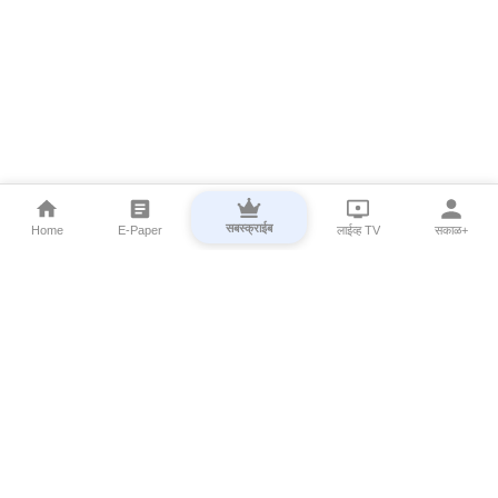
सबस्क्राईब
Home
E-Paper
लाईव्ह TV
सकाळ+
⌄
Marathi News
⌄
About Esakal