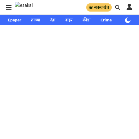
सबस्क्राईब
Epaper
ताज्या
देश
शहर
क्रीडा
Crime
साप्ताहिक