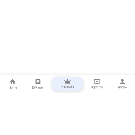
सबस्क्राईब
Home
E-Paper
लाईव्ह TV
सकाळ+