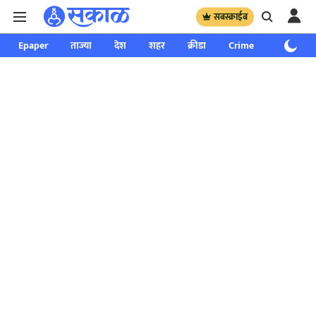
सबस्क्राईब
Epaper
ताज्या
देश
शहर
क्रीडा
Crime
साप्ताहिक