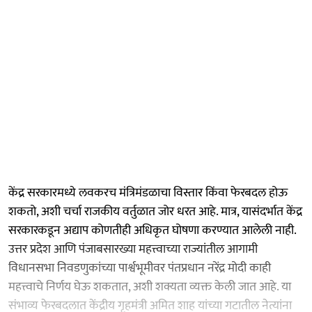
केंद्र सरकारमध्ये लवकरच मंत्रिमंडळाचा विस्तार किंवा फेरबदल होऊ
शकतो, अशी चर्चा राजकीय वर्तुळात जोर धरत आहे. मात्र, यासंदर्भात केंद्र
सरकारकडून अद्याप कोणतीही अधिकृत घोषणा करण्यात आलेली नाही.
उत्तर प्रदेश आणि पंजाबसारख्या महत्त्वाच्या राज्यांतील आगामी
विधानसभा निवडणुकांच्या पार्श्वभूमीवर पंतप्रधान नरेंद्र मोदी काही
महत्त्वाचे निर्णय घेऊ शकतात, अशी शक्यता व्यक्त केली जात आहे. या
संभाव्य फेरबदलात केंद्रीय गृहमंत्री अमित शाह यांच्या गटातील नेत्यांना