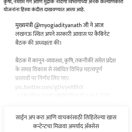
कृषी, नमामि गंगे आणि मुद्रांक नोंदणी विभागाच्या अनेक कल्याणकारी
योजनांना हिरवा कंदील दाखवण्यात आला आहे.
मुख्यमंत्री
@myogiadityanath
जी ने आज
लखनऊ स्थित अपने सरकारी आवास पर कैबिनेट
बैठक की अध्यक्षता की।
बैठक में कानून-व्यवस्था, कृषि, तकनीकी समेत प्रदेश
के समग्र विकास से संबंधित विभिन्न महत्वपूर्ण
प्रस्तावों पर निर्णय लिए गए।
pic.twitter.com/gDiryeXBhX
— CM Office, GoUP (@CMOfficeUP)
June 3, 2026
साईन अप करा आणि वाचकांसाठी लिहिलेल्या खास
कन्टेन्टचा मिळवा अमर्याद ॲक्सेस