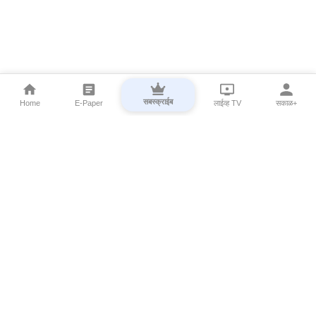
सबस्क्राईब
Home
E-Paper
लाईव्ह TV
सकाळ+
⌄
Marathi News
⌄
About Esakal