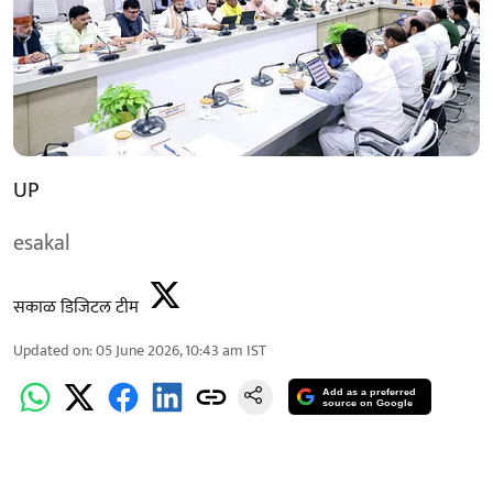
UP
esakal
सकाळ डिजिटल टीम
Updated on
:
05 June 2026, 10:43 am
IST
Add as a preferred
source on Google