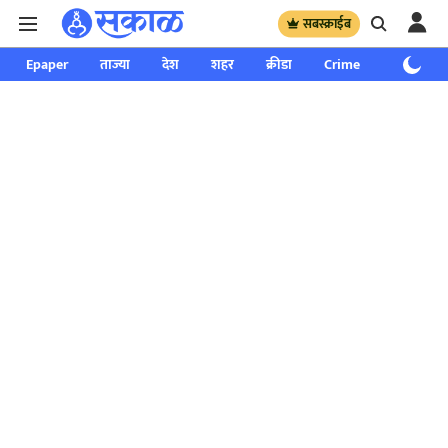
सबस्क्राईब
Epaper
ताज्या
देश
शहर
क्रीडा
Crime
साप्ताहिक