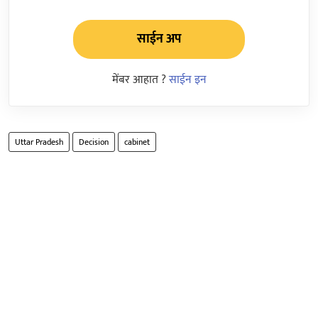
साईन अप
मेंबर आहात ?
साईन इन
Uttar Pradesh
Decision
cabinet