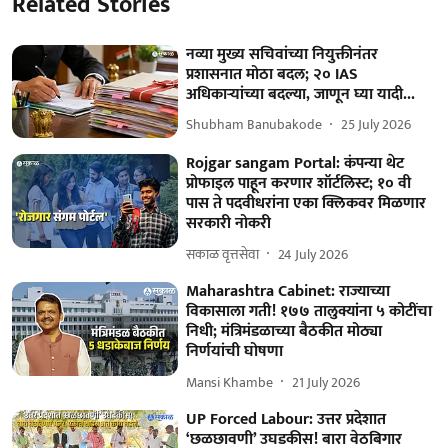
Related Stories
नव्या मुख्य सचिवांच्या नियुक्तीनंतर
प्रशासनात मोठा बदल; २० IAS
अधिकाऱ्यांच्या बदल्या, जाणून घ्या यादी...
Shubham Banubakode
25 July 2026
Rojgar sangam Portal: कंपन्या थेट
प्रोफाइल पाहून करणार शॉर्टलिस्ट; १० वी
पास ते पदवीधरांना एका क्लिकवर मिळणार
सरकारी नोकरी
सकाळ वृत्तसेवा
24 July 2026
Maharashtra Cabinet: राज्याच्या
विकासाला गती! १७७ तालुक्यांना ५ कोटींचा
निधी; मंत्रिमंडळाच्या बैठकीत मोठ्या
निर्णयांची घोषणा
Mansi Khambe
21 July 2026
UP Forced Labour: उत्तर प्रदेशात
‘छळछावणी’ उघडकीस! बारा वेठबिगार