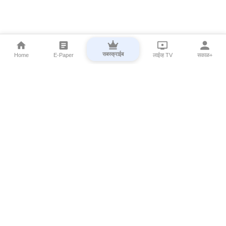
सबस्क्राईब
Home
E-Paper
लाईव्ह TV
सकाळ+
⌄
Marathi News
⌄
About Esakal
⌄
Digital Products
⌄
Sakal Programs