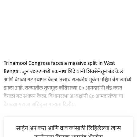
Trinamool Congress faces a massive split in West
Bengal: जून २०२२ मध्ये एकनाथ शिंदे यांनी शिवसेनेतून बंड केलं
आणि वेगळा गट स्थापन केला. तसाच राजकीय भूकंप पश्चिम बंगालमध्ये
झाला आहे. राज्यातील तृणमूल काँग्रेसच्या ६० आमदारांनी बंड करत
वेगळा गट स्थापन केला. विधानसभा अध्यक्षांनी ६० आमदारांच्या या
वेगळ्या गटाला अधिकृत मान्यता दिलीय.
साईन अप करा आणि वाचकांसाठी लिहिलेल्या खास