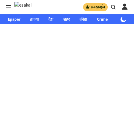
सबस्क्राईब
Epaper
ताज्या
देश
शहर
क्रीडा
Crime
साप्ताहिक