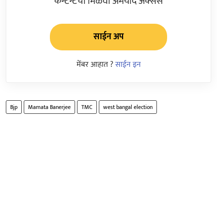
कन्टेन्टचा मिळवा अमर्याद ॲक्सेस
साईन अप
मेंबर आहात ?
साईन इन
Bjp
Mamata Banerjee
TMC
west bangal election