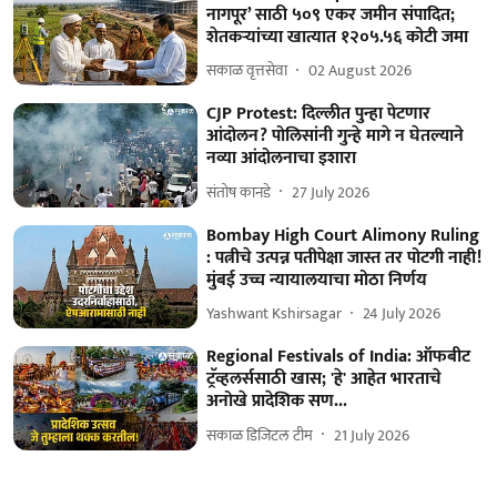
नागपूर’ साठी ५०९ एकर जमीन संपादित;
शेतकऱ्यांच्या खात्यात १२०५.५६ कोटी जमा
सकाळ वृत्तसेवा
02 August 2026
CJP Protest: दिल्लीत पुन्हा पेटणार
आंदोलन? पोलिसांनी गुन्हे मागे न घेतल्याने
नव्या आंदोलनाचा इशारा
संतोष कानडे
27 July 2026
Bombay High Court Alimony Ruling
: पत्नीचे उत्पन्न पतीपेक्षा जास्त तर पोटगी नाही!
मुंबई उच्च न्यायालयाचा मोठा निर्णय
Yashwant Kshirsagar
24 July 2026
Regional Festivals of India: ऑफबीट
ट्रॅव्हलर्ससाठी खास; 'हे' आहेत भारताचे
अनोखे प्रादेशिक सण...
सकाळ डिजिटल टीम
21 July 2026