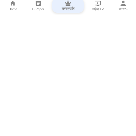
सबस्क्राईब
Home
E-Paper
लाईव्ह TV
सकाळ+
⌄
Marathi News
⌄
About Esakal
⌄
Digital Products
⌄
Sakal Programs
⌄
Print Products