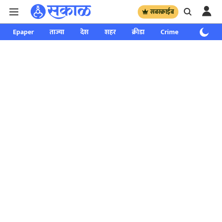
सबस्क्राईब
Epaper
ताज्या
देश
शहर
क्रीडा
Crime
साप्ताहिक