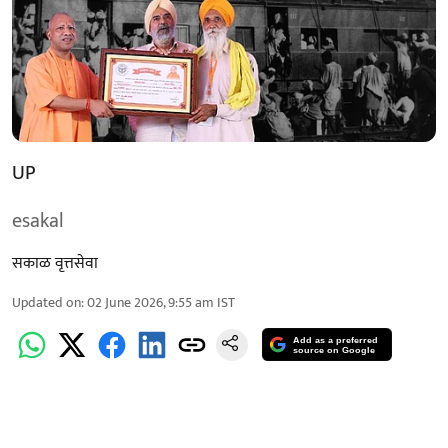
UP
esakal
सकाळ वृत्तसेवा
Updated on
:
02 June 2026, 9:55 am
IST
Add as a preferred
source on Google