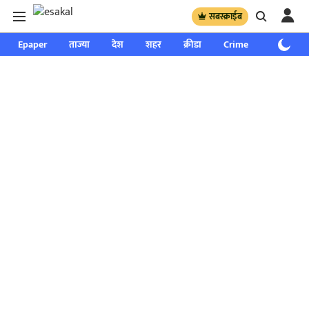
सबस्क्राईब
Epaper
ताज्या
देश
शहर
क्रीडा
Crime
साप्ताहिक