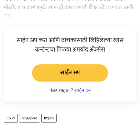
मोडले; याच कारणामुळे त्यांना ही कारावासाची शिक्षा ठोठावण्यात आली
आहे.
साईन अप करा आणि वाचकांसाठी लिहिलेल्या खास
कन्टेन्टचा मिळवा अमर्याद ॲक्सेस
साईन अप
मेंबर आहात ?
साईन इन
Court
Singapore
BYJU'S