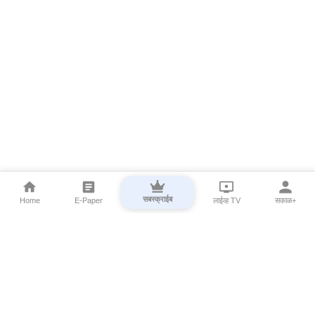
सबस्क्राईब
Home
E-Paper
लाईव्ह TV
सकाळ+