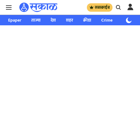
सबस्क्राईब
Epaper
ताज्या
देश
शहर
क्रीडा
Crime
साप्ताहिक