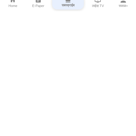
सबस्क्राईब
Home
E-Paper
लाईव्ह TV
सकाळ+
⌄
Marathi News
⌄
About Esakal
⌄
Digital Products
⌄
Sakal Programs
⌄
Print Products