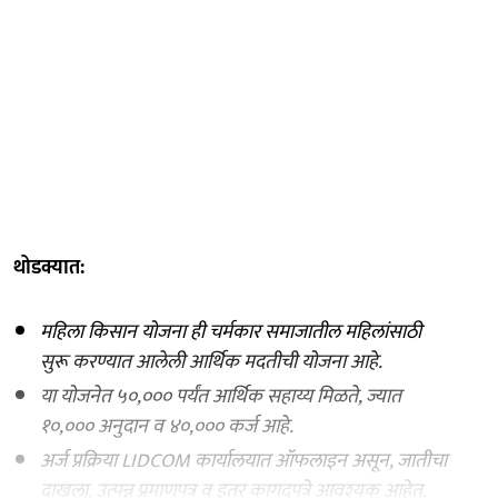
थोडक्यात:
महिला किसान योजना ही चर्मकार समाजातील महिलांसाठी
सुरू करण्यात आलेली आर्थिक मदतीची योजना आहे.
या योजनेत ५०,००० पर्यंत आर्थिक सहाय्य मिळते, ज्यात
१०,००० अनुदान व ४०,००० कर्ज आहे.
अर्ज प्रक्रिया LIDCOM कार्यालयात ऑफलाइन असून, जातीचा
दाखला, उत्पन्न प्रमाणपत्र व इतर कागदपत्रे आवश्यक आहेत.