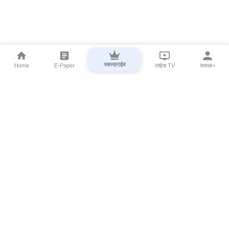
सबस्क्राईब
Home
E-Paper
लाईव्ह TV
सकाळ+
⌄
Marathi News
⌄
About Esakal