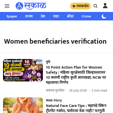
सबस्क्राईब
Epaper
ताज्या
देश
शहर
क्रीडा
Crime
साप्ताहिक
Women beneficiaries verification
पुणे
10 Point Action Plan for Women
Safety : महिला सुरक्षेसाठी जिल्हास्तरावर
10 कलमी राष्ट्रीय कृती आराखडा; NCW चा
महत्त्वाचा निर्णय
सकाळ वृत्तसेवा
26 July 2026
2
min read
Web Story
Natural Face Care Tips : महागडे स्किन
ट्रीटमेंट नकोत, पार्लरला वेळ नाही? घरगुती