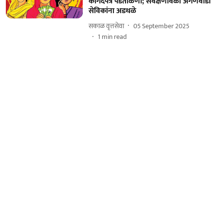
कागदपत्रे पडताळणी; सर्वेक्षणावेळी अंगणवाडी
सेविकांना अडथळे
सकाळ वृत्तसेवा
05 September 2025
1
min read