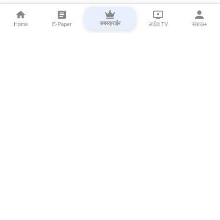
सबस्क्राईब
Home
E-Paper
लाईव्ह TV
सकाळ+
⌄
Marathi News
⌄
About Esakal
⌄
Digital Products
⌄
Sakal Programs