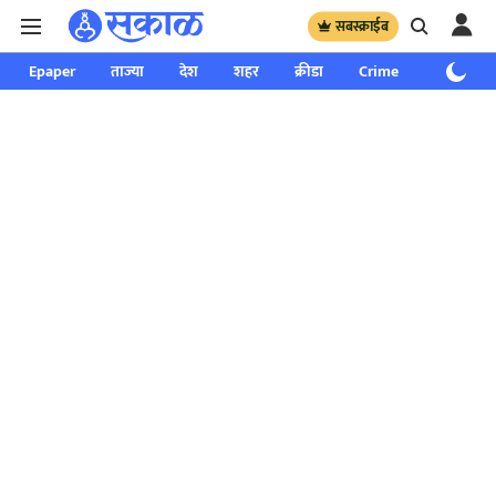
सबस्क्राईब
Epaper
ताज्या
देश
शहर
क्रीडा
Crime
साप्ताहिक