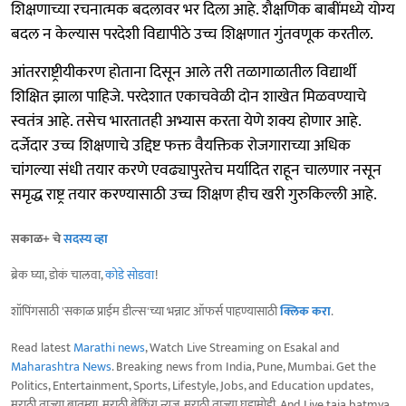
शिक्षणाच्या रचनात्मक बदलावर भर दिला आहे. शैक्षणिक बाबींमध्ये योग्य
बदल न केल्यास परदेशी विद्यापीठे उच्च शिक्षणात गुंतवणूक करतील.
आंतरराष्ट्रीयीकरण होताना दिसून आले तरी तळागाळातील विद्यार्थी
शिक्षित झाला पाहिजे. परदेशात एकाचवेळी दोन शाखेत मिळवण्याचे
स्वतंत्र आहे‌. तसेच भारतातही अभ्यास करता येणे शक्य होणार आहे‌.
दर्जेदार उच्च शिक्षणाचे उद्दिष्ट फक्त वैयक्तिक रोजगाराच्या अधिक
चांगल्या संधी तयार करणे एवढ्यापुरतेच मर्यादित राहून चालणार नसून
समृद्ध राष्ट्र तयार करण्यासाठी उच्च शिक्षण हीच खरी गुरुकिल्ली आहे.
सकाळ+ चे
सदस्य व्हा
ब्रेक घ्या, डोकं चालवा,
कोडे सोडवा
!
शॉपिंगसाठी 'सकाळ प्राईम डील्स'च्या भन्नाट ऑफर्स पाहण्यासाठी
क्लिक करा
.
Read latest
Marathi news
, Watch Live Streaming on Esakal and
Maharashtra News
. Breaking news from India, Pune, Mumbai. Get the
Politics, Entertainment, Sports, Lifestyle, Jobs, and Education updates,
मराठी ताज्या बातम्या, मराठी ब्रेकिंग न्यूज, मराठी ताज्या घडामोडी. And Live taja batmya