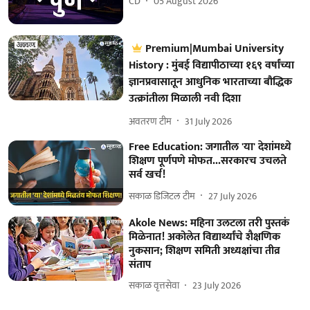
CD
05 August 2026
Premium|Mumbai University
History : मुंबई विद्यापीठाच्या १६९ वर्षांच्या
ज्ञानप्रवासातून आधुनिक भारताच्या बौद्धिक
उत्क्रांतीला मिळाली नवी दिशा
अवतरण टीम
31 July 2026
Free Education: जगातील 'या' देशांमध्ये
शिक्षण पूर्णपणे मोफत...सरकारच उचलते
सर्व खर्च!
सकाळ डिजिटल टीम
27 July 2026
Akole News: महिना उलटला तरी पुस्तकं
मिळेनात! अकोलेत विद्यार्थ्यांचे शैक्षणिक
नुकसान; शिक्षण समिती अध्यक्षांचा तीव्र
संताप
सकाळ वृत्तसेवा
23 July 2026