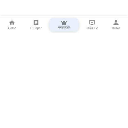
सबस्क्राईब
Home
E-Paper
लाईव्ह TV
सकाळ+
⌄
Marathi News
⌄
About Esakal
⌄
Digital Products