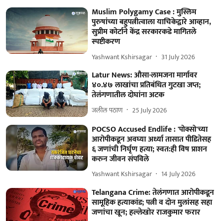
Muslim Polygamy Case : मुस्लिम
पुरुषांच्या बहुपत्नीत्वाला याचिकेद्वारे आव्हान,
सुप्रीम कोर्टाने केंद्र सरकारकडे मागितले
स्पष्टीकरण
Yashwant Kshirsagar
31 July 2026
Latur News: औसा-लामजना मार्गावर
४०.४७ लाखांचा प्रतिबंधित गुटखा जप्त;
तेलंगणातील दोघांना अटक
जलील पठाण
25 July 2026
POCSO Accused Endlife : 'पोक्सो'च्या
आरोपीकडून अवघ्या अर्ध्या तासात पीडितेसह
६ जणांची निर्घृण हत्या; स्वत:ही विष प्राशन
करुन जीवन संपविले
Yashwant Kshirsagar
14 July 2026
Telangana Crime: तेलंगणात आरोपीकडून
सामूहिक हत्याकांड; पत्नी व दोन मुलांसह सहा
जणांचा खून; हल्लेखोर राजकुमार फरार