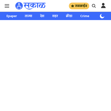
सबस्क्राईब
Epaper
ताज्या
देश
शहर
क्रीडा
Crime
साप्ताहिक