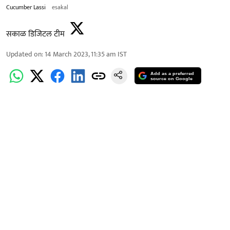
Cucumber Lassi
esakal
सकाळ डिजिटल टीम
Updated on
:
14 March 2023, 11:35 am
IST
Add as a preferred
source on Google