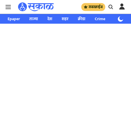
सबस्क्राईब
Epaper
ताज्या
देश
शहर
क्रीडा
Crime
साप्ताहिक