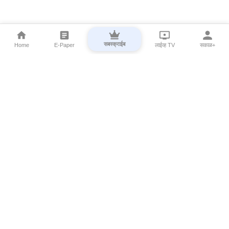
सबस्क्राईब
Home
E-Paper
लाईव्ह TV
सकाळ+
⌄
Marathi News
⌄
About Esakal
⌄
Digital Products
⌄
Sakal Programs