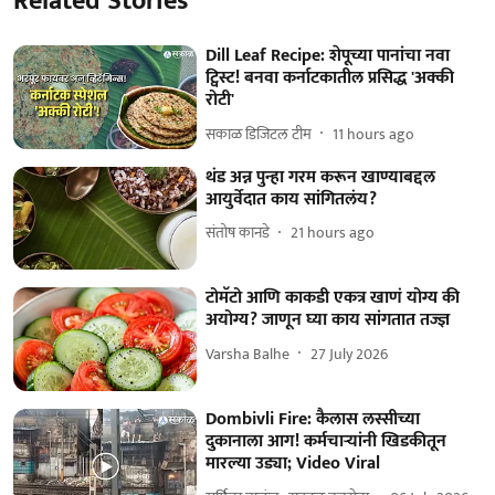
Related Stories
Dill Leaf Recipe: शेपूच्या पानांचा नवा
ट्विस्ट! बनवा कर्नाटकातील प्रसिद्ध 'अक्की
रोटी'
सकाळ डिजिटल टीम
11 hours ago
थंड अन्न पुन्हा गरम करून खाण्याबद्दल
आयुर्वेदात काय सांगितलंय?
संतोष कानडे
21 hours ago
टोमॅटो आणि काकडी एकत्र खाणं योग्य की
अयोग्य? जाणून घ्या काय सांगतात तज्ज्ञ
Varsha Balhe
27 July 2026
Dombivli Fire: कैलास लस्सीच्या
दुकानाला आग! कर्मचाऱ्यांनी खिडकीतून
मारल्या उड्या; Video Viral