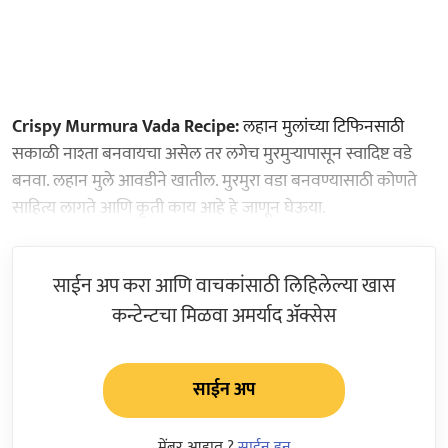
Crispy Murmura Vada Recipe:
लहान मुलांच्या टिफिनसाठी
सकाळी नाश्ता बनवायचा असेल तर लगेच मुरमुऱ्यापासून स्वादिष्ट वडे
बनवा. लहान मुले आवडीने खातील. मुरमुरा वडा बनवण्यासाठी कोणते
साहित्य लागते आणि कृती काय आहे हे जाणून घेऊया.
साईन अप करा आणि वाचकांसाठी लिहिलेल्या खास
कन्टेन्टचा मिळवा अमर्याद ॲक्सेस
साईन अप
मेंबर आहात ?
साईन इन