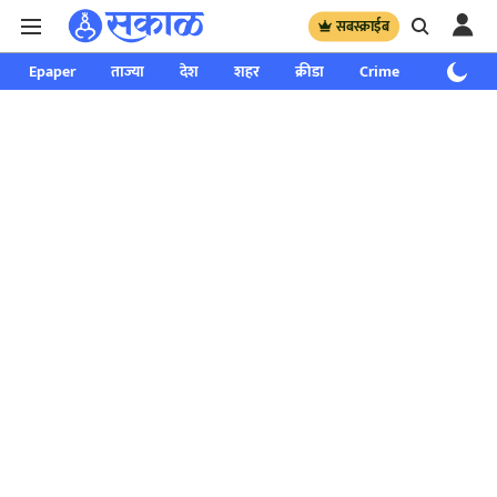
सबस्क्राईब
Epaper
ताज्या
देश
शहर
क्रीडा
Crime
साप्ताहिक