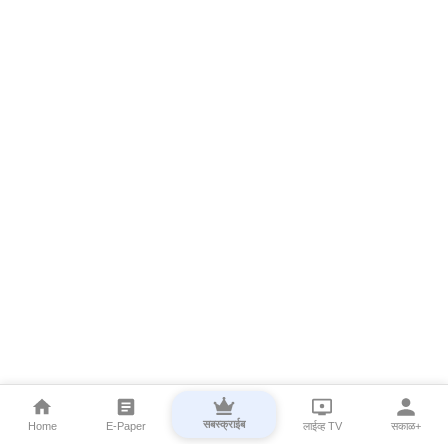
सबस्क्राईब
Home
E-Paper
लाईव्ह TV
सकाळ+