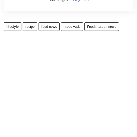
lifestyle
recipe
food news
medu vada
Food marathi news