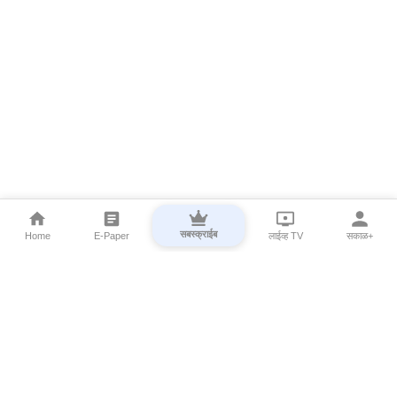
सबस्क्राईब
Home
E-Paper
लाईव्ह TV
सकाळ+