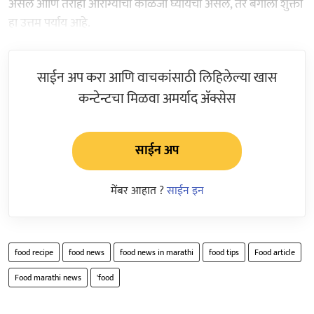
असेल आणि तरीही आरोग्याची काळजी घ्यायची असेल, तर बंगाली शुक्तो
हा उत्तम पर्याय आहे.
साईन अप करा आणि वाचकांसाठी लिहिलेल्या खास
कन्टेन्टचा मिळवा अमर्याद ॲक्सेस
साईन अप
मेंबर आहात ?
साईन इन
food recipe
food news
food news in marathi
food tips
Food article
Food marathi news
'food