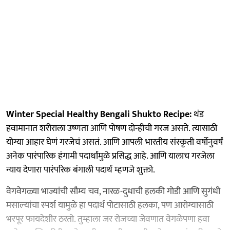
Winter Special Healthy Bengali Shukto Recipe:
थंड
हवामानात शरीराला उष्णता आणि पोषण दोन्हीची गरज असते. त्यासाठी
योग्या आहार घेणं गरजेचं असतं. आणि आपली भारतीय संस्कृती वर्षोनुवर्षं
अनेक पारंपारिक हंगामी पदार्थांमुळे प्रसिद्ध आहे. आणि यालाच गरजेला
न्याय देणारा पारंपरिक बंगाली पदार्थ म्हणजे शुक्तो.
वेगवेगळ्या भाज्यांची सौम्य चव, नारळ-दुधाची हलकी गोडी आणि सुगंधी
मसाल्यांचा स्पर्श यामुळे हा पदार्थ पोटासाठी हलका, पण आरोग्यासाठी
भरपूर फायदेशीर ठरतो. तुम्हाला जर रोजच्या जेवणात वेगळेपणा हवा