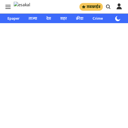
सबस्क्राईब
Epaper
ताज्या
देश
शहर
क्रीडा
Crime
साप्ताहिक