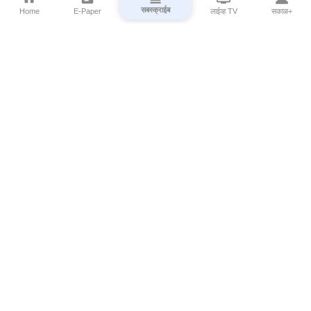
सबस्क्राईब
Home
E-Paper
लाईव्ह TV
सकाळ+
⌄
Marathi News
⌄
About Esakal
⌄
Digital Products
⌄
Sakal Programs