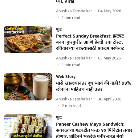
घ्या, Viral
Anushka Tapshalkar
04 May 2026
1
min read
फूड
Perfect Sunday Breakfast: झटपट
बनवा कुरकुरीत आणि हेल्दी 'रवा टोस्ट',
रविवारच्या नाश्त्यासाठी एकदम परफेक्ट
Anushka Tapshalkar
03 May 2026
1
min read
Web Story
मासे खाल्ल्यानंतर दूध प्यावं की नाही? 99%
लोकांना माहितच नाही उत्तर
Anushka Tapshalkar
30 April 2026
2
min read
फूड
Paneer Cashew Mayo Sandwich:
सकाळच्या गडबडीत फक्त १० मिनिटांत तयार
होणारं, प्रोटिनने भरलेलं पनीर-काजू मेयो