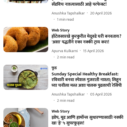
सँडविच नाश्त्यासाठी आहे परफेक्ट!
Anushka Tapshalkar
20 April 2026
1
min read
Web Story
हॉटेलसारखे कुरकुरीत मेदूवडे घरी बनवताय?
'अशा' पद्धतीने एका नक्की ट्राय करा!
Apurva Kulkarni
15 April 2026
2
min read
फूड
Sunday Special Healthy Breakfast:
रविवारी बनवा स्पेशल गुजराती नाश्ता; लिहून
घ्या चवीला मस्त अशा पालक पुडलाची रेसिपी
Anushka Tapshalkar
05 April 2026
2
min read
Web Story
झोप, मूड आणि हार्मोन्स सुधारण्यासाठी नक्की
खा 'हे' ५ सुपरफूड्स!