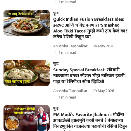
1
min read
फूड
Quick Indian Fusion Breakfast Idea:
झटपट आणि चविष्ट बनणारा 'Smashed
Aloo Tikki Tacos’ तुम्ही कधी ट्राय केलं का?
लगेच रेसिपी लिहून घ्या
Anushka Tapshalkar
24 May 2026
1
min read
फूड
Sunday Special Breakfast: रविवारी
नाश्त्याला बनवा स्पेशल 'पोहा नारियल इडली',
पाहा या रेसिपीचा सोपा व्हिडिओ
Anushka Tapshalkar
10 May 2026
1
min read
फूड
PM Modi’s Favorite Jhalmuri: मोदींना
आवडलेली झालमुरी कशी बनते ? बंगालच्या
निवडणुकीत गाजलेल्या पदार्थाची रेसिपी लिहून