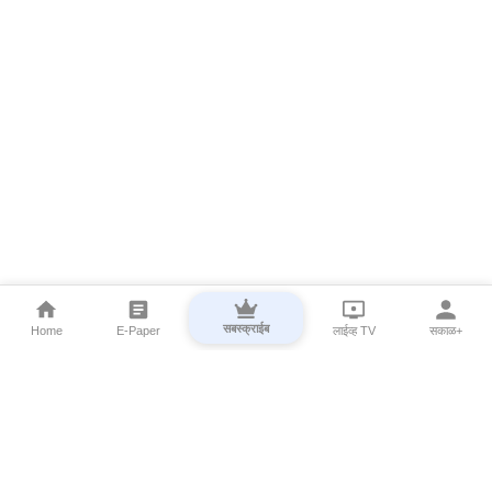
सबस्क्राईब
Home
E-Paper
लाईव्ह TV
सकाळ+