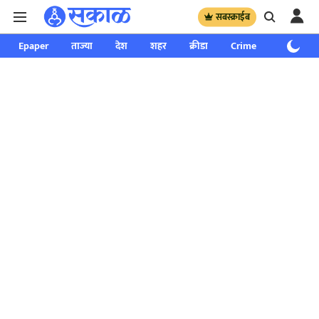
सबस्क्राईब
Epaper
ताज्या
देश
शहर
क्रीडा
Crime
साप्ताहिक