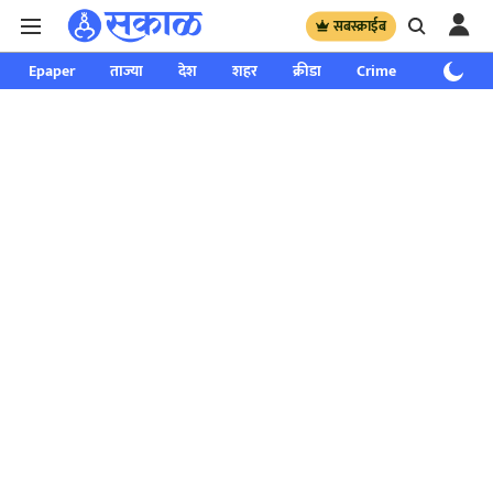
सबस्क्राईब
Epaper
ताज्या
देश
शहर
क्रीडा
Crime
साप्ताहिक