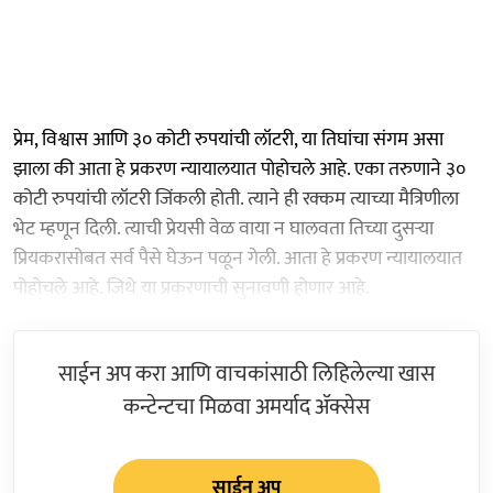
प्रेम, विश्वास आणि ३० कोटी रुपयांची लॉटरी, या तिघांचा संगम असा
झाला की आता हे प्रकरण न्यायालयात पोहोचले आहे. एका तरुणाने ३०
कोटी रुपयांची लॉटरी जिंकली होती. त्याने ही रक्कम त्याच्या मैत्रिणीला
भेट म्हणून दिली. त्याची प्रेयसी वेळ वाया न घालवता तिच्या दुसऱ्या
प्रियकरासोबत सर्व पैसे घेऊन पळून गेली. आता हे प्रकरण न्यायालयात
पोहोचले आहे. जिथे या प्रकरणाची सुनावणी होणार आहे.
साईन अप करा आणि वाचकांसाठी लिहिलेल्या खास
कन्टेन्टचा मिळवा अमर्याद ॲक्सेस
साईन अप