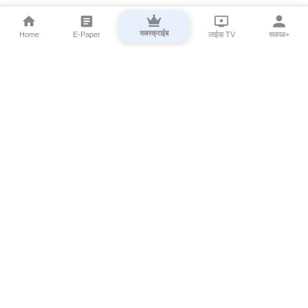
सबस्क्राईब
Home
E-Paper
लाईव्ह TV
सकाळ+
⌄
Marathi News
⌄
About Esakal
⌄
Digital Products
⌄
Sakal Programs