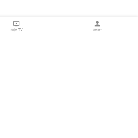
लाईव्ह TV
सकाळ+
l Programs
Print Products
Sakal Saptahik
hka
Family Doctor