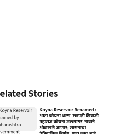
elated Stories
Koyna Reservoir Renamed :
आता कोयना धरण 'छत्रपती शिवाजी
महाराज कोयना जलसागर' नावाने
ओळखले जाणार; शासनाचा
ऐतिहासिक निर्णय, पाहा काय आहे