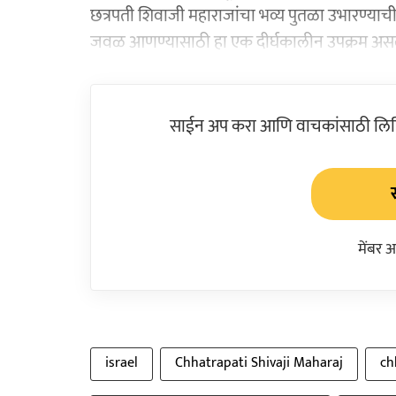
छत्रपती शिवाजी महाराजांचा भव्य पुतळा उभारण्
जवळ आणण्यासाठी हा एक दीर्घकालीन उपक्रम असल्या
साईन अप करा आणि वाचकांसाठी लिहिल
मेंबर 
israel
Chhatrapati Shivaji Maharaj
ch