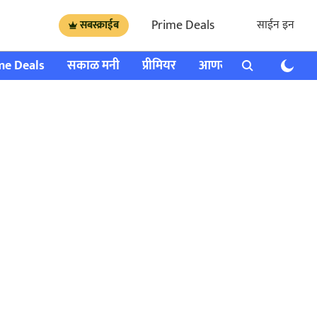
Prime Deals
साईन इन
सबस्क्राईब
me Deals
सकाळ मनी
प्रीमियर
आणखी
राशी भविष्य