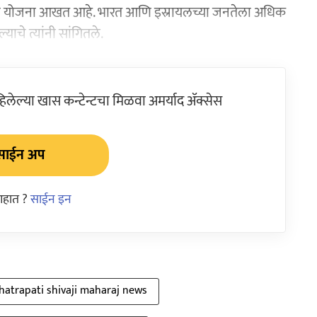
याची योजना आखत आहे. भारत आणि इस्रायलच्या जनतेला अधिक
चे त्यांनी सांगितले.
ेल्या खास कन्टेन्टचा मिळवा अमर्याद ॲक्सेस
साईन अप
आहात ?
साईन इन
hatrapati shivaji maharaj news