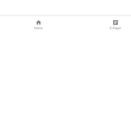
Home
E-Paper
Follow Us
Marathi News
Maharashtra N
Entertainment 