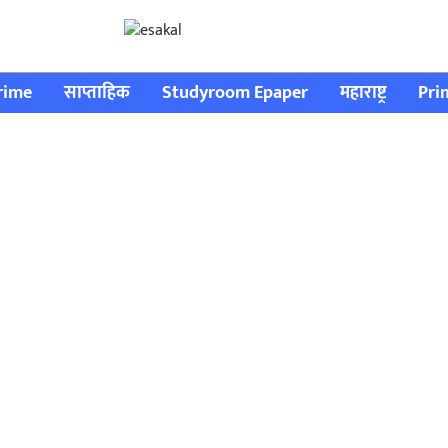
rime
साप्ताहिक
Studyroom Epaper
महाराष्ट्र
Pri