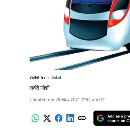
Bullet Train
Sakal
शर्वरी जोशी
Updated on
:
26 May 2021, 11:54 am
IST
Add as a pre
source on G