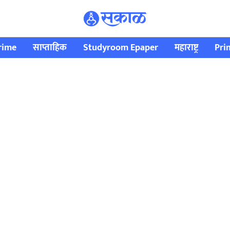
rime
साप्ताहिक
Studyroom Epaper
महाराष्ट्र
Pri