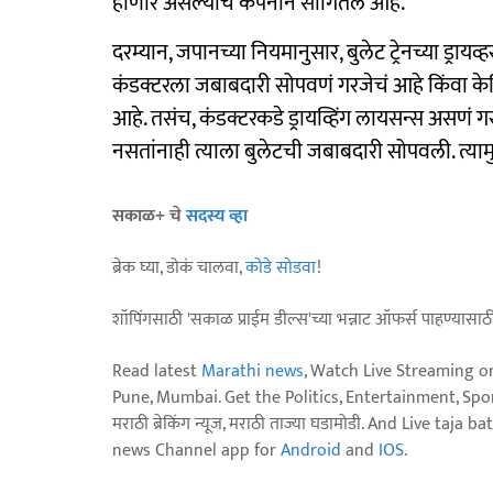
होणार असल्याचं कंपनीने सांगितलं आहे.
दरम्यान, जपानच्या नियमानुसार, बुलेट ट्रेनच्या ड्र
कंडक्टरला जबाबदारी सोपवणं गरजेचं आहे किंवा केबिन 
आहे. तसंच, कंडक्टरकडे ड्रायव्हिंग लायसन्स असणं गरज
नसतांनाही त्याला बुलेटची जबाबदारी सोपवली. त्याम
सकाळ+ चे
सदस्य व्हा
ब्रेक घ्या, डोकं चालवा,
कोडे सोडवा
!
शॉपिंगसाठी 'सकाळ प्राईम डील्स'च्या भन्नाट ऑफर्स पाहण्यासा
Read latest
Marathi news
, Watch Live Streaming o
Pune, Mumbai. Get the Politics, Entertainment, Sports
मराठी ब्रेकिंग न्यूज, मराठी ताज्या घडामोडी. And Live t
news Channel app for
Android
and
IOS
.