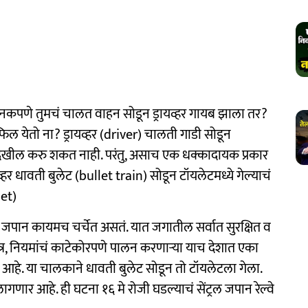
ानकपणे तुमचं चालत वाहन सोडून ड्रायव्हर गायब झाला तर?
 येतो ना? ड्रायव्हर (driver) चालती गाडी सोडून
देखील करु शकत नाही. परंतु, असाच एक धक्कादायक प्रकार
र धावती बुलेट (bullet train) सोडून टॉयलेटमध्ये गेल्याचं
let)
पान कायमच चर्चेत असतं. यात जगातील सर्वात सुरक्षित व
ात्र, नियमांचं काटेकोरपणे पालन करणाऱ्या याच देशात एका
 आहे. या चालकाने धावती बुलेट सोडून तो टॉयलेटला गेला.
गणार आहे. ही घटना १६ मे रोजी घडल्याचं सेंट्रल जपान रेल्वे