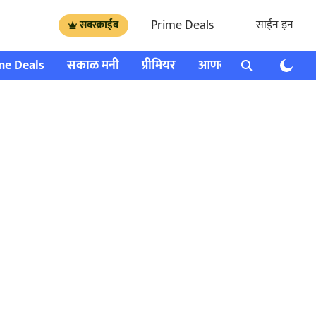
Prime Deals
साईन इन
सबस्क्राईब
me Deals
सकाळ मनी
प्रीमियर
आणखी
राशी भविष्य