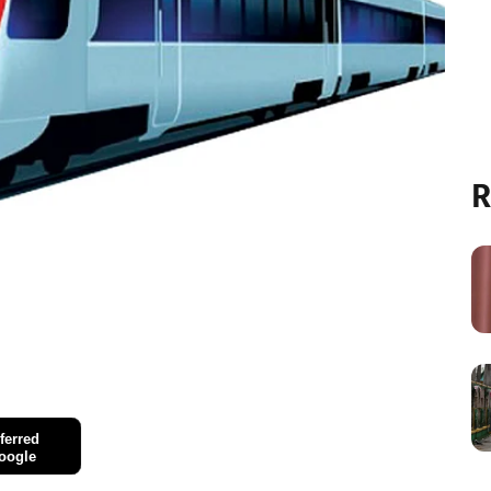
R
ferred
oogle