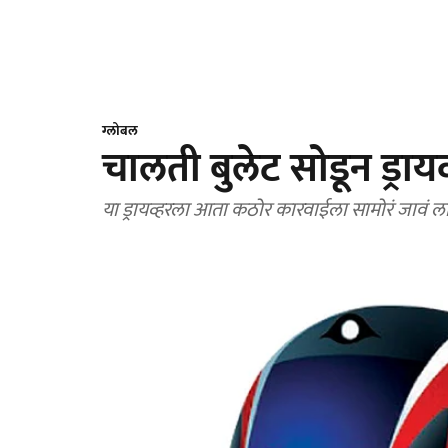
ग्लोबल
चालती बुलेट सोडून ड्रायव
या ड्रायव्हरला आता कठोर कारवाईला सामोरं जावं 