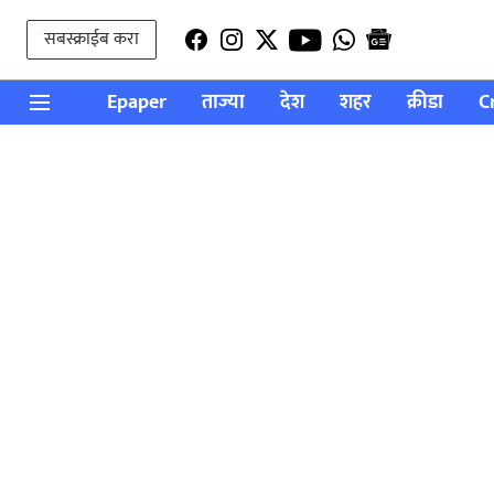
सबस्क्राईब करा
Epaper
ताज्या
देश
शहर
क्रीडा
C