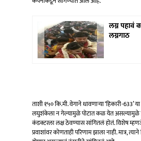
कंपनीकडून सांगण्यात आलं आहे.
लग्न पहावं 
लग्नगाठ
ताशी १५० कि.मी. वेगाने धावणाऱ्या ‘हिकारी-633’ या ट्
लघुशंकेला न गेल्यामुळे पोटात कळ येत असल्यामुळे ड्र
कंडक्टरला लक्ष ठेवण्यास सांगितलं होतं. विशेष म्हणजे ड
प्रवाशांवर कोणताही परिणाम झाला नाही. मात्र, त्याने