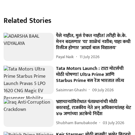
Related Stories
पैसे नाहीत, मुलं ऐकत नाहीत! तरीही के.के.
मेनन बदलणार 'या' शाळेचं नशीब; पाहा कधी
रिलीज होणार 'आदर्श बाल विद्यालय'
Payal Naik
11 July 2026
Tata Motors Launch : टाटा मोटर्सची
मोठी घोषणा! Ultra Prime आणि
Starbus Prime बस रेंज भारतात लॉन्च
Saisimran Ghashi
09 July 2026
भ्रष्टाचाऱ्यांविरोधात पंतप्रधानांची मोठी
कारवाई, राजकीय नेते अन् अधिकाऱ्यांसह थेट
४७ जणांच्या अटकेचे निर्देश
Shubham Banubakode
03 July 2026
Keir Starmer: मोठी बातमी! अखेर ब्रिटनचे