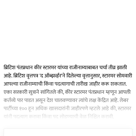
ब्रिटिश पंतप्रधान कीर स्टारमर यांच्या राजीनाम्याबाबत चर्चा तीव्र झाली
आहे. ब्रिटिश वृत्तपत्र 'द ऑब्झर्व्हर'ने दिलेल्या वृत्तानुसार, स्टारमर सोमवारी
आपल्या राजीनाम्याची किंवा पदत्यागाची तारीख जाहीर करू शकतात.
एका सरकारी सूत्राने सांगितले की, कीर स्टारमर पंतप्रधान म्हणून आपली
कर्तव्ये पार पाडत असून देश चालवण्यावर त्यांचे लक्ष केंद्रित आहे. लेबर
पार्टीच्या १०० हून अधिक खासदारांनी जाहीरपणे म्हटले आहे की, स्टारमर
यांनी पदत्याग करावा किंवा पद सोडण्याची वेळ निश्चित करावी.