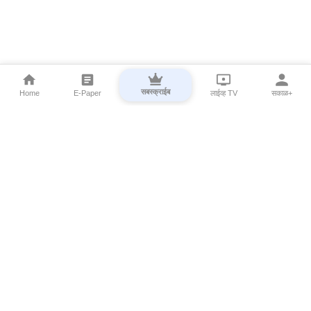
सबस्क्राईब
Home
E-Paper
लाईव्ह TV
सकाळ+
⌄
Marathi News
⌄
About Esakal
⌄
Digital Products