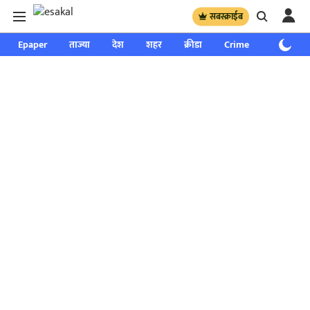
सबस्क्राईब
Epaper
ताज्या
देश
शहर
क्रीडा
Crime
साप्ताहिक