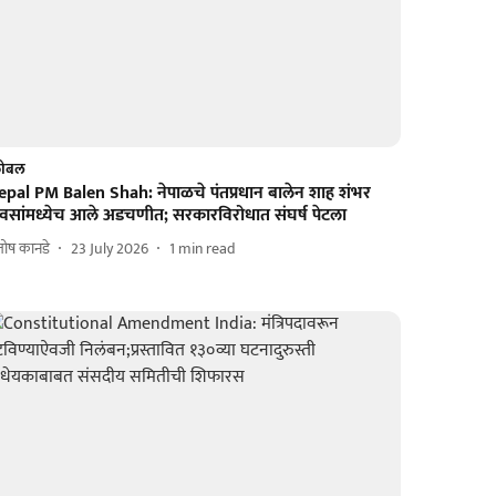
लोबल
epal PM Balen Shah: नेपाळचे पंतप्रधान बालेन शाह शंभर
िवसांमध्येच आले अडचणीत; सरकारविरोधात संघर्ष पेटला
तोष कानडे
23 July 2026
1
min read