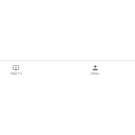
लाईव्ह TV
सकाळ+