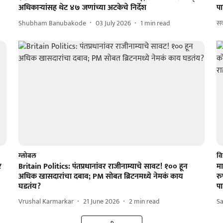
अधिकाऱ्यांसह थेट ४७ जणांच्या अटकेचे निर्देश
पा
Shubham Banubakode
03 July 2026
1
min read
सक
ग्लोबल
विज
र
Britain Politics: पंतप्रधानांवर राजीनाम्याचे सावट! १०० हून
मा
अधिक खासदारांचा दबाव; PM सोबत ब्रिटनमध्ये नेमकं काय
रु
घडतंय?
पा
Vrushal Karmarkar
21 June 2026
2
min read
Sa