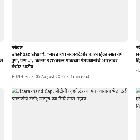
ग्लोबल
ग्
Shehbaz Sharif: ''भारताच्या बेकायदेशीर कारवाईला सात वर्षे
N
ीस
पूर्ण, पण...'', 'कलम 370'वरुन पाकच्या पंतप्रधानांचे भारतावर
द
गंभीर आरोप
सं
संतोष कानडे
05 August 2026
1
min read