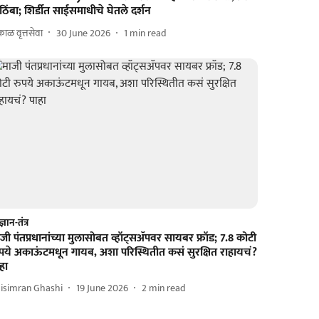
ठिंबा; शिर्डीत साईसमाधीचे घेतले दर्शन
ाळ वृत्तसेवा
30 June 2026
1
min read
्ञान-तंत्र
जी पंतप्रधानांच्या मुलासोबत व्हॉट्सॲपवर सायबर फ्रॉड; 7.8 कोटी
पये अकाऊंटमधून गायब, अशा परिस्थितीत कसं सुरक्षित राहायचं?
हा
isimran Ghashi
19 June 2026
2
min read