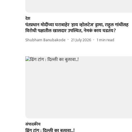
देश
पंतप्रधान मोदींच्या घराबाहेर 'हाय व्होलटेज' ड्रामा, राहुल गांधींसह
विरोधी पक्षातील खासदार उपस्थित, नेमकं काय घडतंय?
Shubham Banubakode
21 July 2026
1
min read
संपादकीय
ढिंग टांग : दिल्ली का बुलावा..!