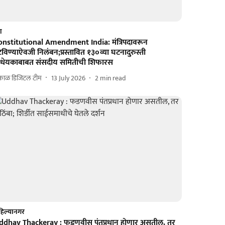
श
onstitutional Amendment India: मंत्रिपदावरून
विण्याऐवजी निलंबन;प्रस्तावित १३०व्या घटनादुरुस्ती
िधेयकाबाबत संसदीय समितीची शिफारस
काळ डिजिटल टीम
13 July 2026
2
min read
िल्यानगर
ddhav Thackeray : फडणवीस पंतप्रधान होणार असतील, तर