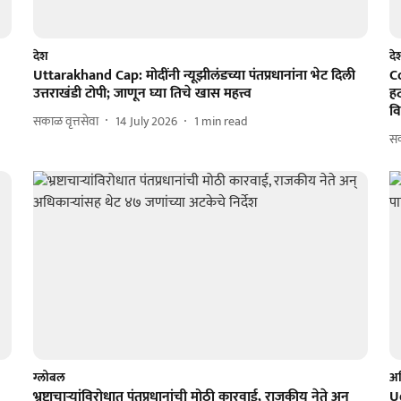
देश
दे
Uttarakhand Cap: मोदींनी न्यूझीलंडच्या पंतप्रधानांना भेट दिली
C
उत्तराखंडी टोपी; जाणून घ्या तिचे खास महत्त्व
हट
व
सकाळ वृत्तसेवा
14 July 2026
1
min read
स
ग्लोबल
अह
भ्रष्टाचाऱ्यांविरोधात पंतप्रधानांची मोठी कारवाई, राजकीय नेते अन्
U