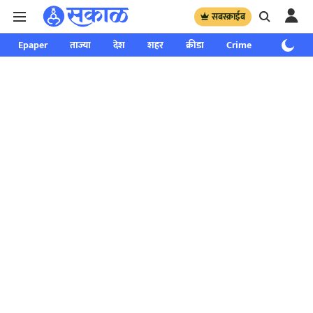
सबस्क्राईब
Epaper
ताज्या
देश
शहर
क्रीडा
Crime
साप्ताहिक