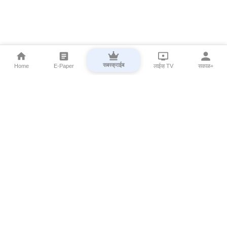
सबस्क्राईब
Home
E-Paper
लाईव्ह TV
सकाळ+
⌄
Marathi News
⌄
About Esakal
⌄
Digital Products