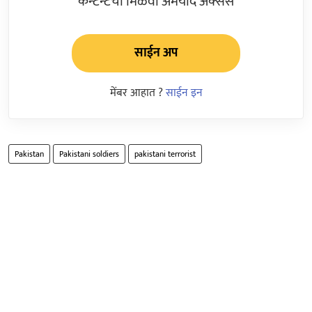
कन्टेन्टचा मिळवा अमर्याद ॲक्सेस
साईन अप
मेंबर आहात ?
साईन इन
Pakistan
Pakistani soldiers
pakistani terrorist