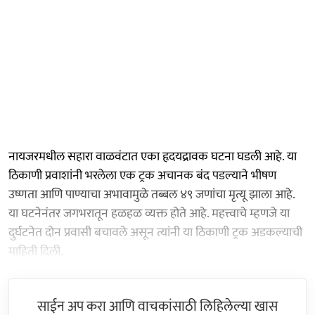
नायजरमधील सहारा वाळवंटात एका हृदयद्रावक घटना घडली आहे. या
ठिकाणी प्रवाशांनी भरलेला एक ट्रक अचानक बंद पडल्याने भीषण
उष्णता आणि पाण्याचा अभावामुळे तब्बल ४९ जणांचा मृत्यू झाला आहे.
या घटनेनंतर जगभरातून हळहळ व्यक्त होते आहे. महत्त्वाचे म्हणजे या
दुर्घटनेत दोन प्रवासी बचावले असून त्यांनी या ठिकाणी ट्रक अडकल्याची
माहिती दिली.
साईन अप करा आणि वाचकांसाठी लिहिलेल्या खास