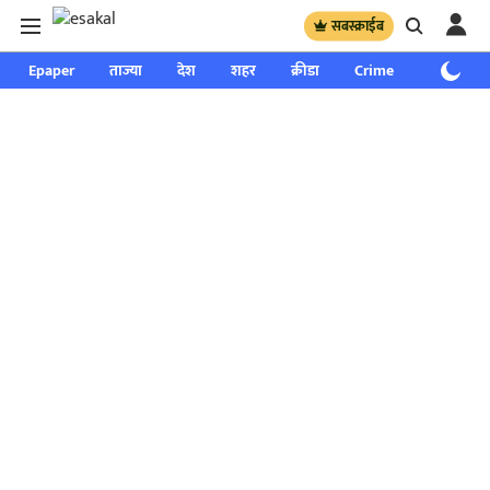
सबस्क्राईब
Epaper
ताज्या
देश
शहर
क्रीडा
Crime
साप्ताहिक