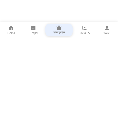
सबस्क्राईब
Home
E-Paper
लाईव्ह TV
सकाळ+
⌄
Marathi News
⌄
About Esakal
⌄
Digital Products