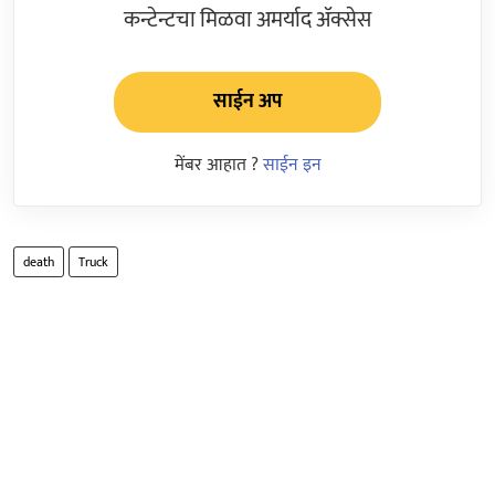
कन्टेन्टचा मिळवा अमर्याद ॲक्सेस
साईन अप
मेंबर आहात ?
साईन इन
death
Truck