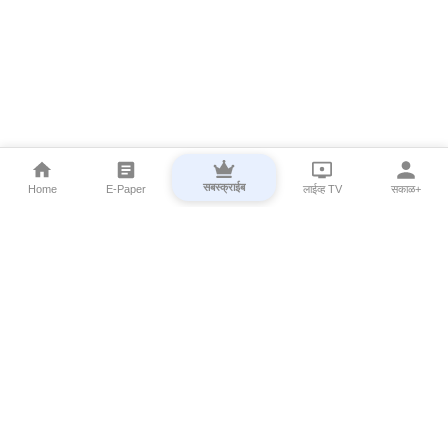
सबस्क्राईब
Home
E-Paper
लाईव्ह TV
सकाळ+
⌄
Marathi News
⌄
About Esakal