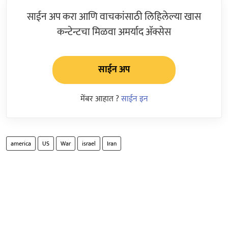
साईन अप करा आणि वाचकांसाठी लिहिलेल्या खास
कन्टेन्टचा मिळवा अमर्याद ॲक्सेस
साईन अप
मेंबर आहात ?
साईन इन
america
US
War
israel
Iran