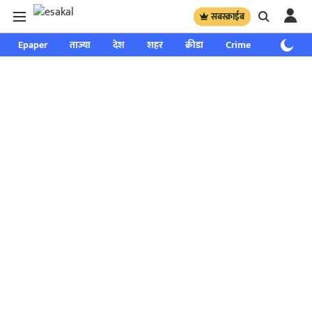
सबस्क्राईब
Epaper
ताज्या
देश
शहर
क्रीडा
Crime
साप्ताहिक