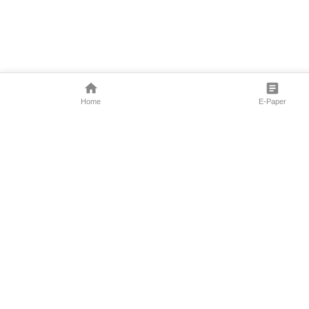
Home
E-Paper
Follow Us
Marathi News