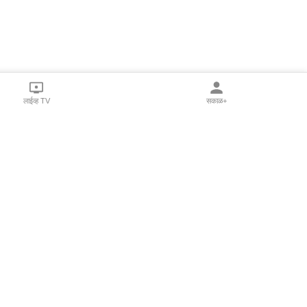
लाईव्ह TV
सकाळ+
l Programs
Print Products