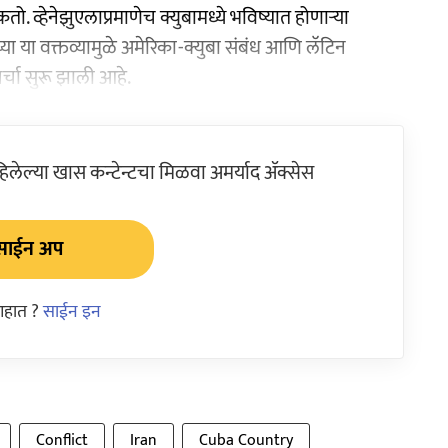
. व्हेनेझुएलाप्रमाणेच क्युबामध्ये भविष्यात होणाऱ्या
या या वक्तव्यामुळे अमेरिका-क्युबा संबंध आणि लॅटिन
र्चा सुरू झाली आहे.
ेल्या खास कन्टेन्टचा मिळवा अमर्याद ॲक्सेस
साईन अप
आहात ?
साईन इन
Conflict
Iran
Cuba Country