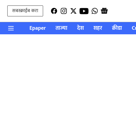
सबस्क्राईब करा
Epaper
ताज्या
देश
शहर
क्रीडा
C