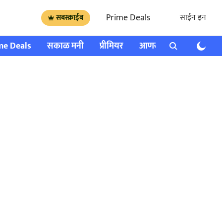
Prime Deals
साईन इन
सबस्क्राईब
me Deals
सकाळ मनी
प्रीमियर
आणखी
राशी भविष्य