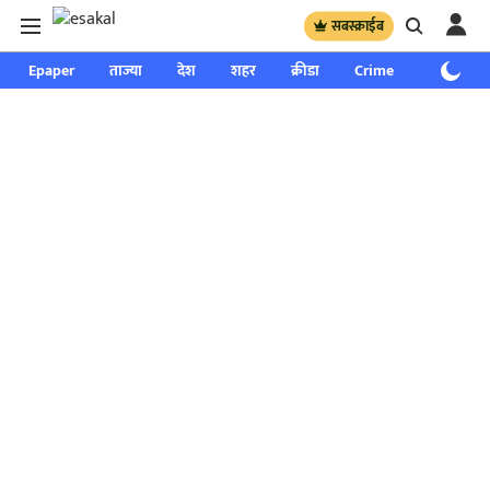
सबस्क्राईब
Epaper
ताज्या
देश
शहर
क्रीडा
Crime
साप्ताहिक