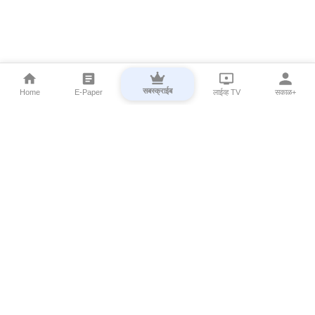
सबस्क्राईब
Home
E-Paper
लाईव्ह TV
सकाळ+
⌄
Marathi News
⌄
About Esakal
⌄
Digital Products