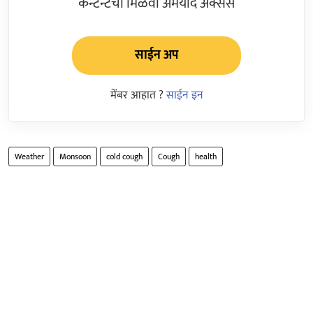
कन्टेन्टचा मिळवा अमर्याद ॲक्सेस
साईन अप
मेंबर आहात ?
साईन इन
Weather
Monsoon
cold cough
Cough
health