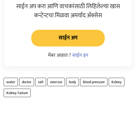
साईन अप करा आणि वाचकांसाठी लिहिलेल्या खास
कन्टेन्टचा मिळवा अमर्याद ॲक्सेस
साईन अप
मेंबर आहात ?
साईन इन
water
doctor
salt
exercise
body
blood pressure
Kidney
Kidney Failure