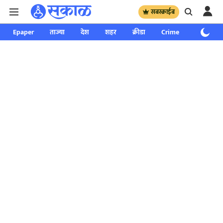
सबस्क्राईब
Epaper
ताज्या
देश
शहर
क्रीडा
Crime
साप्ताहिक