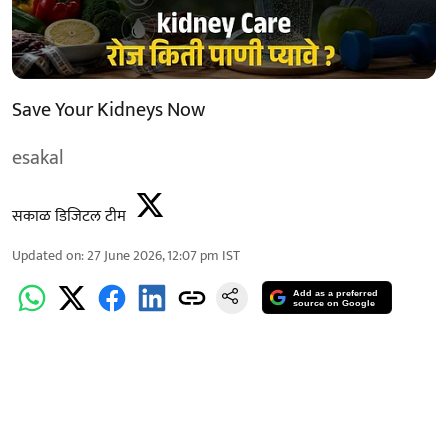
Save Your Kidneys Now
esakal
सकाळ डिजिटल टीम
Updated on
:
27 June 2026, 12:07 pm
IST
Add as a preferred
source on Google