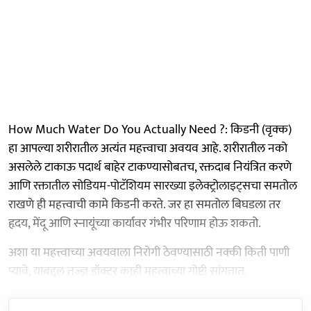
How Much Water Do You Actually Need ?: किडनी (वृक्क)
हा आपल्या शरीरातील अत्यंत महत्त्वाचा अवयव आहे. शरीरातील नको
असलेले टाकाऊ पदार्थ बाहेर टाकण्यासोबतच, रक्तदाब नियंत्रित करणे
आणि रक्तातील सोडियम-पोटॅशियम सारख्या इलेक्ट्रोलाइट्सचा समतोल
राखणे ही महत्त्वाची कामे किडनी करते. जर हा समतोल बिघडला तर
हृदय, मेंदू आणि स्नायूंच्या कार्यावर गंभीर परिणाम होऊ शकतो.
अशा या महत्त्वाच्या अवयवाला निरोगी ठेवण्यासाठी नक्की किती पाणी
प्यावे, याबद्दल तज्ज्ञ डॉक्टर काही महत्वाच्या गोष्टी सांगतात.