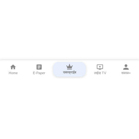
सबस्क्राईब
Home
E-Paper
लाईव्ह TV
सकाळ+
⌄
Marathi News