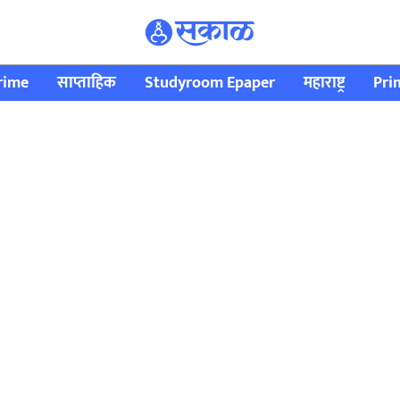
rime
साप्ताहिक
Studyroom Epaper
महाराष्ट्र
Pri