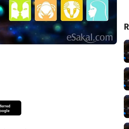
R
ferred
oogle