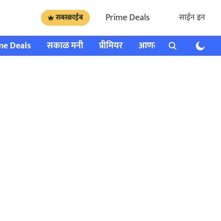
Prime Deals
साईन इन
सबस्क्राईब
me Deals
सकाळ मनी
प्रीमियर
आणखी
राशी भविष्य