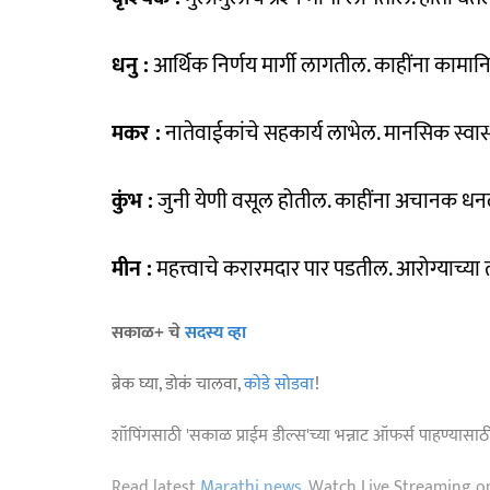
धनु :
आर्थिक निर्णय मार्गी लागतील. काहींना कामानिम
मकर :
नातेवाईकांचे सहकार्य लाभेल. मानसिक स्वास
कुंभ :
जुनी येणी वसूल होतील. काहींना अचानक धन
मीन :
महत्त्वाचे करारमदार पार पडतील. आरोग्याच्या 
सकाळ+ चे
सदस्य व्हा
ब्रेक घ्या, डोकं चालवा,
कोडे सोडवा
!
शॉपिंगसाठी 'सकाळ प्राईम डील्स'च्या भन्नाट ऑफर्स पाहण्यासा
Read latest
Marathi news
, Watch Live Streaming o