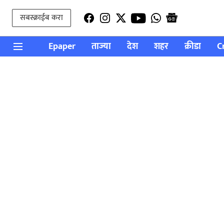
सबस्क्राईब करा
Epaper
ताज्या
देश
शहर
क्रीडा
C