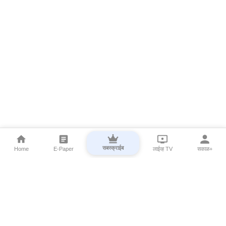
सबस्क्राईब
Home
E-Paper
लाईव्ह TV
सकाळ+