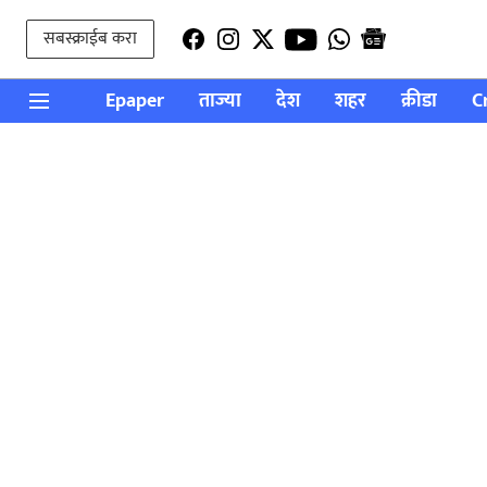
सबस्क्राईब करा
Epaper
ताज्या
देश
शहर
क्रीडा
C