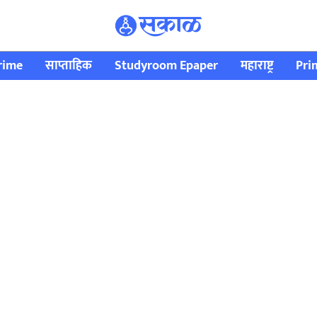
rime
साप्ताहिक
Studyroom Epaper
महाराष्ट्र
Pri