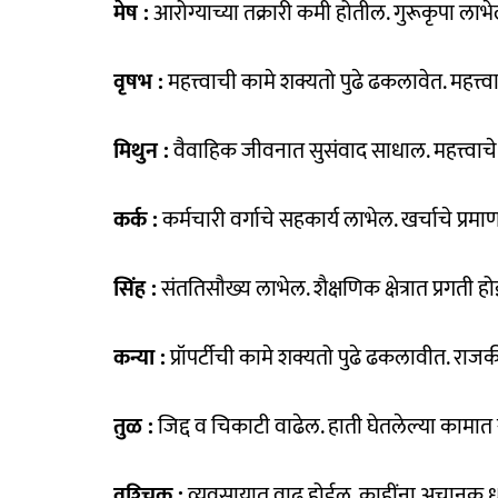
मेष :
आरोग्याच्या तक्रारी कमी होतील. गुरूकृपा लाभे
वृषभ :
महत्त्वाची कामे शक्यतो पुढे ढकलावेत. महत्त्
मिथुन :
वैवाहिक जीवनात सुसंवाद साधाल. महत्त्वाचे 
कर्क :
कर्मचारी वर्गाचे सहकार्य लाभेल. खर्चाचे प्रमा
सिंह :
संततिसौख्य लाभेल. शैक्षणिक क्षेत्रात प्रगती ह
कन्या :
प्रॉपर्टीची कामे शक्यतो पुढे ढकलावीत. राजकीय
तुळ :
जिद्द व चिकाटी वाढेल. हाती घेतलेल्या कामा
वृश्‍चिक :
व्यवसायात वाढ होईल. काहींना अचानक 