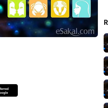
R
ferred
oogle