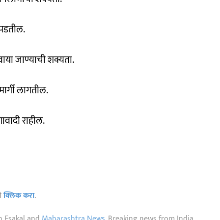
र पडतील.
 वाया जाण्याची शक्यता.
मार्गी लागतील.
शावादी राहील.
ठी
क्लिक करा
.
n Esakal and
Maharashtra News
. Breaking news from India,