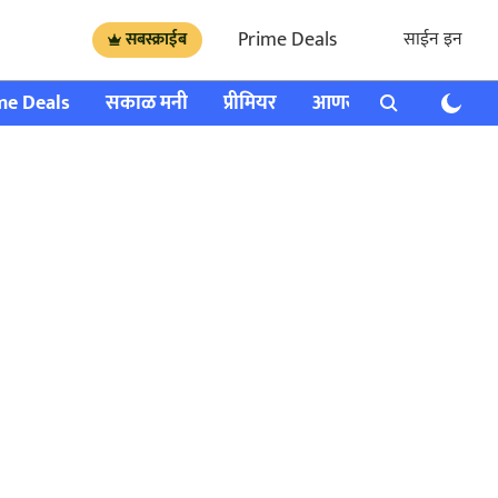
Prime Deals
साईन इन
सबस्क्राईब
me Deals
सकाळ मनी
प्रीमियर
आणखी
राशी भविष्य