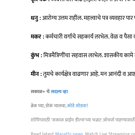
धनु :
आरोग्य उत्तम राहील. महत्त्वाचे पत्र व्यवहार पा
मकर :
कर्मचारी वर्गाचे सहकार्य लाभेल. वेळ व पैसा
कुंभ :
मित्रमैत्रिणींचा सहवास लाभेल. शासकीय कामे 
मीन :
तुमचे कार्यक्षेत्र वाढणार आहे. मन आनंदी व आ
सकाळ+ चे
सदस्य व्हा
ब्रेक घ्या, डोकं चालवा,
कोडे सोडवा
!
शॉपिंगसाठी 'सकाळ प्राईम डील्स'च्या भन्नाट ऑफर्स पाहण्यासा
Read latest
Marathi news
, Watch Live Streaming o