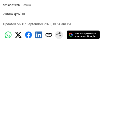
senior citizen
esakal
सकाळ वृत्तसेवा
Updated on
:
07 September 2023, 10:54 am
IST
Add as a preferred
source on Google