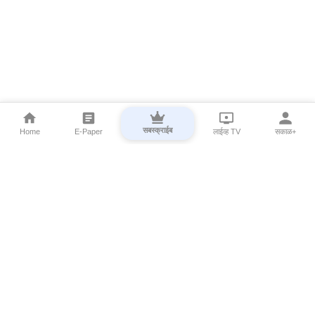
सबस्क्राईब
Home
E-Paper
लाईव्ह TV
सकाळ+
⌄
Marathi News
⌄
About Esakal