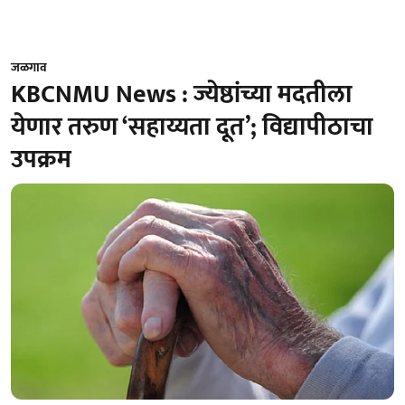
जळगाव
KBCNMU News : ज्येष्ठांच्या मदतीला
येणार तरुण ‘सहाय्यता दूत’; विद्यापीठाचा
उपक्रम