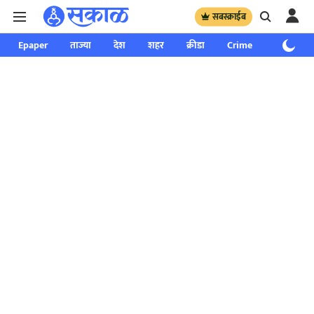
सबस्क्राईब
Epaper
ताज्या
देश
शहर
क्रीडा
Crime
साप्ताहिक