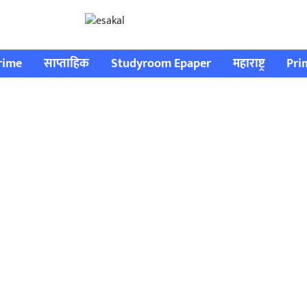
rime
साप्ताहिक
Studyroom Epaper
महाराष्ट्र
Pri