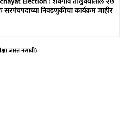
hayat Election : शेवगाव तालुक्यातील २७
िक्त सरपंचपदाच्या निवडणुकीचा कार्यक्रम जाहीर
ेक्षा जास्त नसावी)