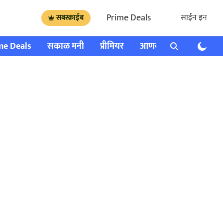
Prime Deals
साईन इन
सबस्क्राईब
me Deals
सकाळ मनी
प्रीमियर
आणखी
राशी भविष्य