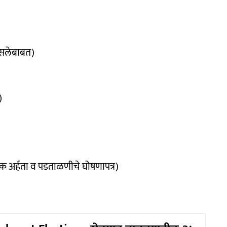
नसलेबाबत)
)
णिक अर्हता व पडताळणीचे घोषणापत्र)