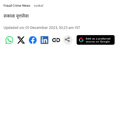
Fraud Crime News
esakal
सकाळ वृत्तसेवा
Updated on
:
01 December 2023, 10:25 am
IST
Add as a preferred
source on Google