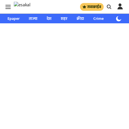
सबस्क्राईब
Epaper
ताज्या
देश
शहर
क्रीडा
Crime
साप्ताहिक