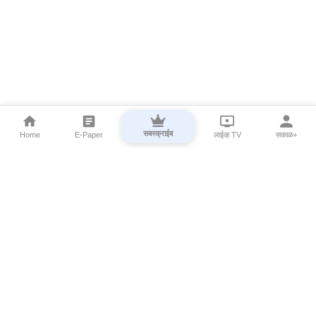
सबस्क्राईब
Home
E-Paper
लाईव्ह TV
सकाळ+
⌄
Marathi News
⌄
About Esakal